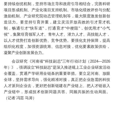
要持续创优机制，坚持市场主导和政府引导相结合，完善科研
项目形成机制、产业化项目支持机制、市场化绩效评价与分配
激励机制、产业研究院动态管理机制等，最大限度激发创新创
造活力。要坚持引育并重，建立灵活开放高效的引才育才机
制，畅通引才“快车道”，打通育才“中梗阻”，创优用才“小气
候”，集聚培育领军人才、青年人才、潜力人才、高技能人才，
以人才优势打造创新优势、竞争优势。要强化支持保障，提高
组织化程度，加强资源统筹、信息对接，优化要素政策供给，
凝聚产业创新发展合力。
会议研究《河南省“科技副总”三年行动计划（2024—2026
年）》，强调设立“科技副总”是深入推进规上工业企业研发活动
全覆盖、贯通产学研用全链条的重要举措。要立足河南、放眼
全球，坚持需求导向，强化精准对接，真正把企业急需的科技
人才派到企业去，更好把创新链建在产业链上、把人才链嵌入
产业链中，形成技术创新同题共答、同频共振的生动局面。
（记者 冯芸 马涛）