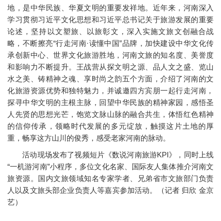
地，是中华民族、华夏文明的重要发祥地。近年来，河南深入
学习贯彻习近平文化思想和习近平总书记关于旅游发展的重要
论述，坚持以文塑旅、以旅彰文，深入实施文旅文创融合战
略，不断擦亮“行走河南·读懂中国”品牌，加快建设中华文化传
承创新中心、世界文化旅游胜地，河南文旅的知名度、美誉度
和影响力不断提升。王战营从探文明之源、品人文之盛、览山
水之美、铸精神之魂、享时尚之韵五个方面，介绍了河南的文
化旅游资源优势和独特魅力，并诚邀四方宾朋一起行走河南，
探寻中华文明的主根主脉，回望中华民族的精神家园，感悟圣
人先贤的思想光芒，饱览文脉山脉的融合共生，体悟红色精神
的信仰传承，领略时代发展的多元绽放，触摸这片土地的厚
重，畅享这方山川的俊秀，感受老家河南的脉动。
活动现场发布了视频短片《数说河南旅游KPI》，同时上线
“一机游河南”小程序，多位文化名家、国际友人集体推介河南文
旅资源。国内文旅领域知名专家学者、兄弟省市文旅部门负责
人以及文旅头部企业负责人等嘉宾参加活动。（记者 归欣 金京
艺）