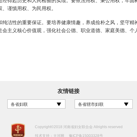
造经得起历史和人民检验的实绩。要依法用权、秉公用权，牢固
权、谨慎用权、为民用权。
纯洁性的重要保证。要培养健康情趣，养成俭朴之风，坚守精神
社会主义核心价值观，强化社会公德、职业道德、家庭美德、个
友情链接
各省妇联
各省辖市妇联
Copyright©2018 河南省妇女联合会 Allrights reserved
技术支持：
大河网
豫ICP备15003328号