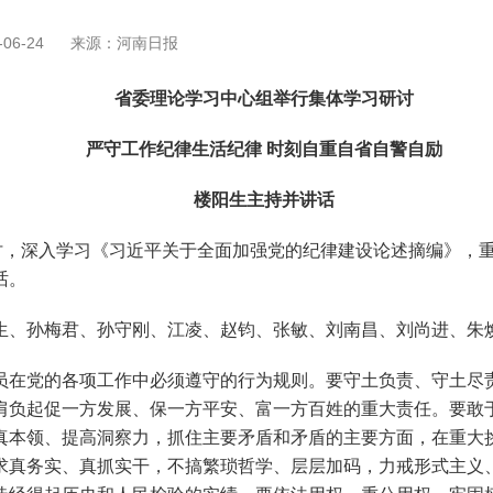
06-24
来源：河南日报
省委理论学习中心组举行集体学习研讨
严守工作纪律生活纪律 时刻自重自省自警自励
楼阳生主持并讲话
，深入学习《习近平关于全面加强党的纪律建设论述摘编》，重
话。
、孙梅君、孙守刚、江凌、赵钧、张敏、刘南昌、刘尚进、朱
在党的各项工作中必须遵守的行为规则。要守土负责、守土尽责
肩负起促一方发展、保一方平安、富一方百姓的重大责任。要敢
真本领、提高洞察力，抓住主要矛盾和矛盾的主要方面，在重大
求真务实、真抓实干，不搞繁琐哲学、层层加码，力戒形式主义、