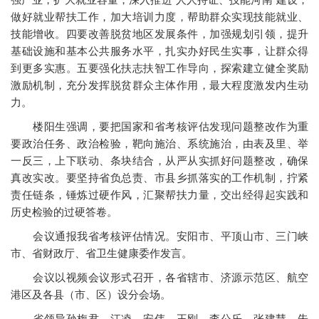
做好就业帮扶工作，加大培训力度，帮助群众实现技能就业、
技能增收。四要改善脱贫地区发展条件，加强规划引领，提升
基础设施和基本公共服务水平，扎实办好民生实事，让群众得
到更多实惠。五要强化扶志扶智工作导向，探索建立健全奖励
激励机制，充分发挥脱贫群众主体作用，最大程度激发内生动
力。
楼阳生强调，要把国家和省考核评估发现问题整改作为重
要政治任务、政治检验，靶向施治、系统施治，由表及里、举
一反三，上下联动、条块结合，从严从实抓好问题整改，确保
真改实改。要坚持省负总责、市县乡抓落实的工作机制，拧紧
责任链条，锤炼过硬作风，汇聚帮扶力量，交出经得起实践和
历史检验的过硬答卷。
会议通报我省考核评估情况。安阳市、平顶山市、三门峡
市、省财政厅、省卫生健康委作发言。
会议以视频会议形式召开，各省辖市、济源示范区、航空
港区及各县（市、区）设分会场。
省领导孙梅君、江凌、安伟、王刚、李公乐、张建慧、朱