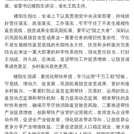
展。省委书记楼阳生讲话，省长王凯主持。
楼阳生指出，全省上下认真贯彻党中央决策部署，持续抓
好责任落实、政策落实、工作落实，牢牢守住了不发生规模性
返贫底线，脱贫成果全面巩固拓展。要牢记“国之大者”，深刻认
识巩固拓展脱贫攻坚成果这一重要任务的艰巨性复杂性、守住
不发生规模性返贫底线的长期性永久性、扶贫和乡村振兴完美
结合起来这一重大部署的科学性系统性，强化责任担当，打好
主动战、持久战、总体战，促进帮扶工作提质增效，让脱贫成
果成色更足、乡村振兴底色更亮。
楼阳生强调，要优化帮扶举措，学习运用“千万工程”经验，
守底线、增动力、促发展，巩固拓展脱贫攻坚成果、更好衔接
乡村振兴。一要紧盯防止返贫监测帮扶，完善好、运用好防止
返贫动态监测和帮扶机制，着力提高动态监测、精准帮扶的及
时性有效性，确保尽早尽快消除返贫致贫风险。二要推进帮扶
产业提质增效，创新帮扶产业管护运营模式，发挥龙头企业带
动作用，促进全产业链发展，强化联农带农导向，让脱贫群众
更多分享产业增值收益。三要促进脱贫人口稳定就业，做大做
强产业，扩大就业容量，深入推进“人人持证、技能河南”建设，