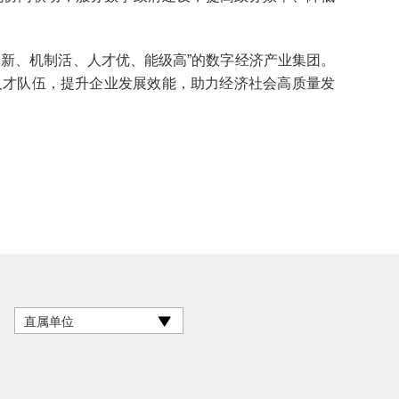
新、机制活、人才优、能级高”的数字经济产业集团。
人才队伍，提升企业发展效能，助力经济社会高质量发
直属单位