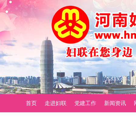
首页
走进妇联
党建工作
新闻资讯