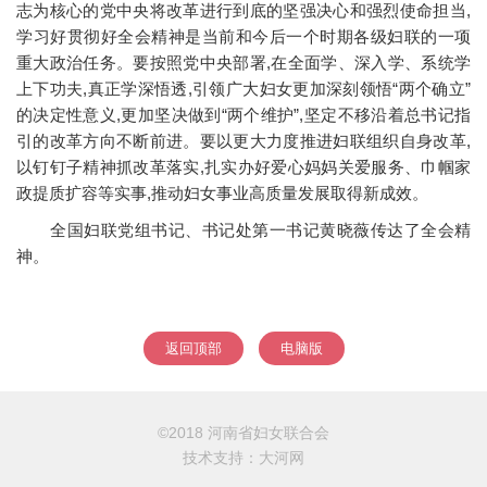
志为核心的党中央将改革进行到底的坚强决心和强烈使命担当,
学习好贯彻好全会精神是当前和今后一个时期各级妇联的一项
重大政治任务。要按照党中央部署,在全面学、深入学、系统学
上下功夫,真正学深悟透,引领广大妇女更加深刻领悟“两个确立”
的决定性意义,更加坚决做到“两个维护”,坚定不移沿着总书记指
引的改革方向不断前进。要以更大力度推进妇联组织自身改革,
以钉钉子精神抓改革落实,扎实办好爱心妈妈关爱服务、巾帼家
政提质扩容等实事,推动妇女事业高质量发展取得新成效。
全国妇联党组书记、书记处第一书记黄晓薇传达了全会精
神。
返回顶部
电脑版
©2018 河南省妇女联合会
技术支持：
大河网