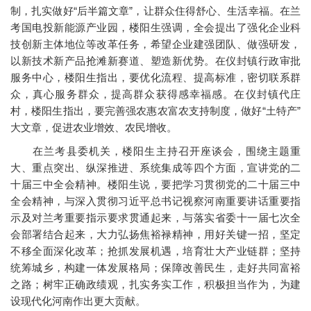
制，扎实做好“后半篇文章”，让群众住得舒心、生活幸福。在兰
考国电投新能源产业园，楼阳生强调，全会提出了强化企业科
技创新主体地位等改革任务，希望企业建强团队、做强研发，
以新技术新产品抢滩新赛道、塑造新优势。在仪封镇行政审批
服务中心，楼阳生指出，要优化流程、提高标准，密切联系群
众，真心服务群众，提高群众获得感幸福感。在仪封镇代庄
村，楼阳生指出，要完善强农惠农富农支持制度，做好“土特产”
大文章，促进农业增效、农民增收。
在兰考县委机关，楼阳生主持召开座谈会，围绕主题重
大、重点突出、纵深推进、系统集成等四个方面，宣讲党的二
十届三中全会精神。楼阳生说，要把学习贯彻党的二十届三中
全会精神，与深入贯彻习近平总书记视察河南重要讲话重要指
示及对兰考重要指示要求贯通起来，与落实省委十一届七次全
会部署结合起来，大力弘扬焦裕禄精神，用好关键一招，坚定
不移全面深化改革；抢抓发展机遇，培育壮大产业链群；坚持
统筹城乡，构建一体发展格局；保障改善民生，走好共同富裕
之路；树牢正确政绩观，扎实务实工作，积极担当作为，为建
设现代化河南作出更大贡献。