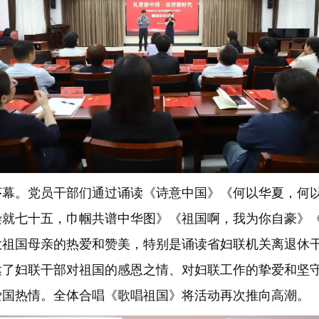
。党员干部们通过诵读《诗意中国》《何以华夏，何以
染就七十五，巾帼共谱中华图》《祖国啊，我为你自豪》
大祖国母亲的热爱和赞美，特别是诵读省妇联机关离退休
达了妇联干部对祖国的感恩之情、对妇联工作的挚爱和坚
爱国热情。全体合唱《歌唱祖国》将活动再次推向高潮。