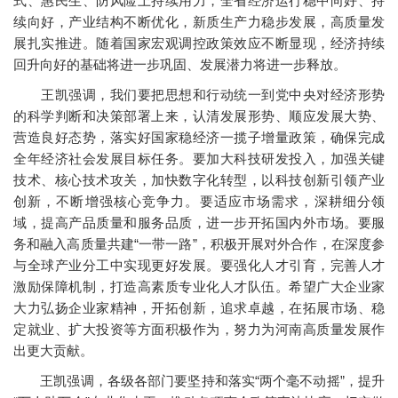
式、惠民生、防风险上持续用力，全省经济运行稳中向好、持
续向好，产业结构不断优化，新质生产力稳步发展，高质量发
展扎实推进。随着国家宏观调控政策效应不断显现，经济持续
回升向好的基础将进一步巩固、发展潜力将进一步释放。
王凯强调，我们要把思想和行动统一到党中央对经济形势
的科学判断和决策部署上来，认清发展形势、顺应发展大势、
营造良好态势，落实好国家稳经济一揽子增量政策，确保完成
全年经济社会发展目标任务。要加大科技研发投入，加强关键
技术、核心技术攻关，加快数字化转型，以科技创新引领产业
创新，不断增强核心竞争力。要适应市场需求，深耕细分领
域，提高产品质量和服务品质，进一步开拓国内外市场。要服
务和融入高质量共建“一带一路”，积极开展对外合作，在深度参
与全球产业分工中实现更好发展。要强化人才引育，完善人才
激励保障机制，打造高素质专业化人才队伍。希望广大企业家
大力弘扬企业家精神，开拓创新，追求卓越，在拓展市场、稳
定就业、扩大投资等方面积极作为，努力为河南高质量发展作
出更大贡献。
王凯强调，各级各部门要坚持和落实“两个毫不动摇”，提升