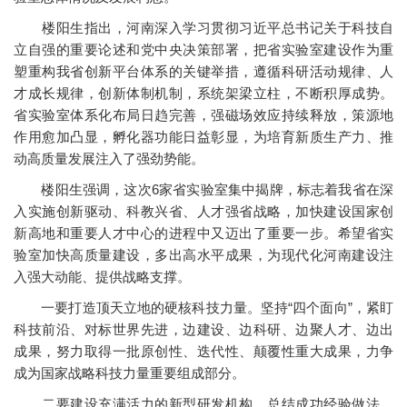
楼阳生指出，河南深入学习贯彻习近平总书记关于科技自
立自强的重要论述和党中央决策部署，把省实验室建设作为重
塑重构我省创新平台体系的关键举措，遵循科研活动规律、人
才成长规律，创新体制机制，系统架梁立柱，不断积厚成势。
省实验室体系化布局日趋完善，强磁场效应持续释放，策源地
作用愈加凸显，孵化器功能日益彰显，为培育新质生产力、推
动高质量发展注入了强劲势能。
楼阳生强调，这次6家省实验室集中揭牌，标志着我省在深
入实施创新驱动、科教兴省、人才强省战略，加快建设国家创
新高地和重要人才中心的进程中又迈出了重要一步。希望省实
验室加快高质量建设，多出高水平成果，为现代化河南建设注
入强大动能、提供战略支撑。
一要打造顶天立地的硬核科技力量。坚持“四个面向”，紧盯
科技前沿、对标世界先进，边建设、边科研、边聚人才、边出
成果，努力取得一批原创性、迭代性、颠覆性重大成果，力争
成为国家战略科技力量重要组成部分。
二要建设充满活力的新型研发机构。总结成功经验做法，