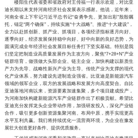
楼阳生代表省委和省政府对王传福一行表示欢迎，对比亚
迪长期以来支持河南经济社会发展表示感谢。他说，近年来，
河南全省上下牢记习近平总书记“奋勇争先、更加出彩”殷殷嘱
托，锚定“两个确保”，持续实施“十大战略”、推进“十大建设”，
全力以赴抓创新、抓产业、抓项目，各项经济指标逐月向好、
逐季向好，经济发展保持稳中向好、好中向新的良好态势，为
圆满完成全年经济社会发展目标任务打下坚实基础。特别是我
们坚定把制造业高质量发展作为主攻方向，聚焦“7+28+N”产业
链群培育，做强做大头部企业、链主企业，加快构建以新质生
产力为先导、战略性新兴产业为主导、传统产业为支撑的现代
化产业体系，努力建设先进制造业强省。比亚迪是新能源汽车
领域的领军企业，双方的发展战略和发展方向高度契合。自比
亚迪落地河南以来，资源要素加速集聚，多个项目建成投产，
为河南加快构建新能源汽车产业链群作出了积极贡献。希望比
亚迪充分发挥龙头企业带动作用，加强研发投入，深化产业链
合作，吸引更多创新资源集聚河南、布局中原，携手实现更高
水平互利共赢。我们将持续优化一流营商环境，为企业在豫发
展壮大创造更好条件、提供优质服务。