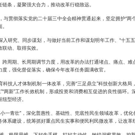
任链条，凝聚强大合力，推动改革行稳致远。
贯彻落实党的二十届三中全会精神贯通起来，坚定拥护“两个确
面。
研究、同步谋划，与做好当前工作和谋划明年工作、“十五五
效联动、取得实效。
跨周期、长周期调节力度，用改革的办法打通堵点、痛点、难点
力度，强化督促落实，确保今年改革任务圆满收官。
技人才体制机制一体改革，完善“三足鼎立”科技创新大格局
“两重”“两新”工作长效机制，形成投资和消费相互促进的良性循
枢纽型经济。
一青壮”，深化普惠性、基础性、兜底性民生领域改革，优化创
务体系建设，统筹抓好重点民生实事和便民利民微改革，让改革
、极限思维，下好先手棋，打好主动仗，敏锐洞察果敢、控新