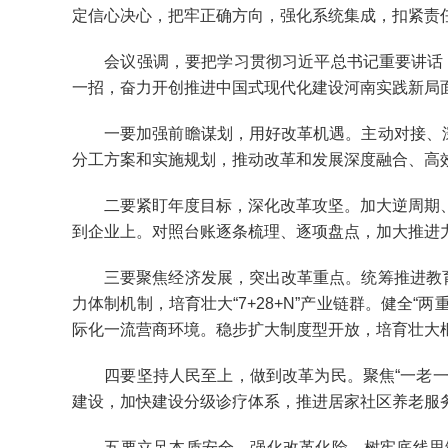
定信心决心，把牢正确方向，强化系统集成，扣紧责
会议强调，要把学习贯彻习近平总书记重要讲话，与
一招，奋力开创推进中国式现代化建设河南实践新局
一要加强前瞻谋划，用好改革机遇。主动对接、深入
分工方案和实施规划，推动改革和发展深度融合、高
二要紧盯年度目标，深化改革攻坚。加大逆周期、
到企业上。对照台账逐条梳理、逐项盘点，加大推进
三要聚焦经济发展，突出改革重点。统筹推进教育科
力体制机制，培育壮大“7+28+N”产业链群。健全
际化一流营商环境。稳步扩大制度型开放，培育壮大
四要坚持人民至上，做到改革为民。聚焦“一老一小
建设，加快建设分级诊疗体系，推进居家社区养老服
五要立足本质安全，强化改革化险。树牢底线思维