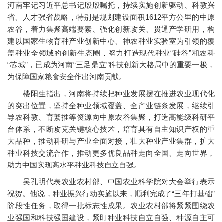
河南牢记习近平总书记殷殷嘱托，持续实施创新驱动、科教兴
省、人才强省战略，特别是规划建设面积1612平方公里的中原
农谷，着力集聚高端要素、强化创新攻关、贯通产学研用，构
建以国家生物育种产业创新中心、神农种业实验室为引领的覆
盖种业全领域的创新生态圈，努力打造现代种业“硅谷”和农科
“芯城”，已成为河南“三足鼎立”科技创新大格局中的重要一极，
为保障国家粮食安全作出河南贡献。
楼阳生指出，河南将持续把种业发展摆在推进农业现代化
的突出位置，坚持全种业领域覆盖、全产业链条发展，继续引
导农科教、育繁推等资源向中原农谷集聚，打造高能级科研平
台体系，不断攻克关键核心技术，培育具有自主知识产权的重
大品种，推动科研与产业全面对接，壮大种业产业集群，扩大
种业科技交流合作，推动更多优良品种走向全国、走向世界，
助力中国实现高水平种业科技自立自强。
吴孔明代表农业农村部、中国农业科学院对大会举行表示
祝贺。他说，种业振兴行动实施以来，顺利完成了“三年打基础”
阶段性任务，取得一批标志性成果。农业农村部将紧紧围绕农
业强国和科技强国建设，紧盯种业科技自立自强、种源自主可