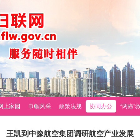
网上家园
巾帼风采
政策法规
协同办公
“两癌”
王凯到中豫航空集团调研航空产业发展