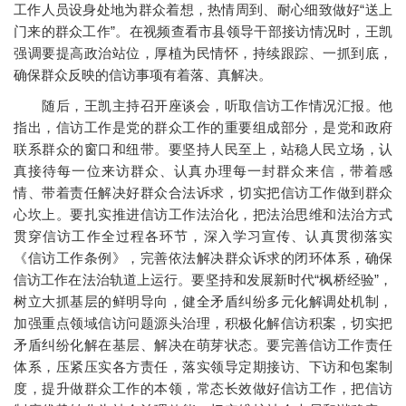
工作人员设身处地为群众着想，热情周到、耐心细致做好“送上
门来的群众工作”。在视频查看市县领导干部接访情况时，王凯
强调要提高政治站位，厚植为民情怀，持续跟踪、一抓到底，
确保群众反映的信访事项有着落、真解决。
随后，王凯主持召开座谈会，听取信访工作情况汇报。他
指出，信访工作是党的群众工作的重要组成部分，是党和政府
联系群众的窗口和纽带。要坚持人民至上，站稳人民立场，认
真接待每一位来访群众、认真办理每一封群众来信，带着感
情、带着责任解决好群众合法诉求，切实把信访工作做到群众
心坎上。要扎实推进信访工作法治化，把法治思维和法治方式
贯穿信访工作全过程各环节，深入学习宣传、认真贯彻落实
《信访工作条例》，完善依法解决群众诉求的闭环体系，确保
信访工作在法治轨道上运行。要坚持和发展新时代“枫桥经验”，
树立大抓基层的鲜明导向，健全矛盾纠纷多元化解调处机制，
加强重点领域信访问题源头治理，积极化解信访积案，切实把
矛盾纠纷化解在基层、解决在萌芽状态。要完善信访工作责任
体系，压紧压实各方责任，落实领导定期接访、下访和包案制
度，提升做群众工作的本领，常态长效做好信访工作，把信访