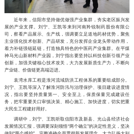
近年来，信阳市坚持做优做强产业集群，夯实老区振兴发
展的产业支撑。刘宁、王凯等来到河南羚锐制药股份有限公
司，察看产品展示、生产线，强调要立足道地药材优势，聚焦
主业强化技术创新、产品研发，充分发挥企业龙头带动作用，
着力补链强链延链，打造独具特色的中医药产业集群。在平煤
神马光山新材料产业园，刘宁指出要坚持以科技创新引领产业
创新，加强关键核心技术攻关，大力发展新质生产力，不断向
产业链、价值链更高端迈进。
袁湾水库工程是淮河流域防洪工程体系的重要组成部分。
刘宁、王凯等深入了解淮河防汛与治理保护、项目建设进度情
况，指出要坚持质量第一、安全至上，保质保量完成建设任
务，把牢重要关口审慎决策、精心施工、加快进度，切实把重
大民生工程建好用好。
调研中，刘宁、王凯听取信阳市及新县、光山县经济社会
发展情况汇报，强调要深刻领悟“两个确立”的决定性意义，坚决
做到“两个维护”，完整准确全面贯彻新发展理念，大力弘扬大别