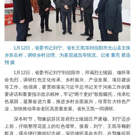
1月12日，省委书记刘宁、省长王凯等到信阳市光山县文殊
乡东岳村，调研乡村治理、为基层减负等情况。记者 董亮 蔡迅
翔 摄
1月12日，省委书记刘宁到信阳市，拜谒烈士陵园、缅怀革
命先烈，调研红色文化传承、乡村振兴、产业发展、项目建设
等工作。他强调，要贯彻落实习近平总书记关于河南工作的重
要讲话和重要指示批示精神，牢记“两个更好”殷殷嘱托，传承红
色基因，凝聚奋进力量，推进乡村全面振兴，培育壮大特色产
业，加快推动革命老区高质量发展。省长王凯一同调研。
深冬时节，鄂豫皖苏区首府烈士陵园庄严肃穆。刘宁迈步
上前，仔细整理花篮上的红色缎带。接着，刘宁、王凯等鞠躬
默哀，缓步绕行瞻仰纪念碑，深切缅怀革命先烈。在鄂豫皖苏