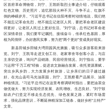
区首府革命博物馆，刘宁、王凯听取烈士事迹介绍，仔细观看
红色文物、历史照片，追忆那段火种不灭、斗争不止、红旗不
倒的峥嵘岁月。“习近平总书记在信阳考察时动情地说，我们绝
不能忘记革命先烈，绝不能忘记老区人民，要把革命老区建设
得更好，让老区人民过上更好生活。”刘宁说，总书记对革命老
区深情牵挂，我们要牢记嘱托、接续奋斗，传承红色基因，厚
植为民情怀，办好惠民实事，努力把“两个更好”变成美好现实。
新县田铺乡田铺大塆田园风光旖旎，吸引众多游客前来游
览。刘宁、王凯等走进文创工坊、老家寒舍等创客小店，与店
主亲切交谈，询问产品销路、民宿经营情况。刘宁指出，要学
习运用“千万工程”经验，促进农文旅融合发展，依托资源禀赋，
突出乡风乡韵，大力发展乡村旅游，让乡亲们的日子越过越
好。在光山县司马光油茶园，刘宁、王凯察看产品展示、油茶
种植情况。“习近平总书记在这里考察调研时指出，要把油茶业
做优做大，努力实现经济发展、农民增收、生态良好。”刘宁鼓
励农户们坚定不移走生态优先、绿色发展之路，紧盯市场需
求，强化品牌意识，不断延伸精深加工链条，做好乡村“土特产”
文章。