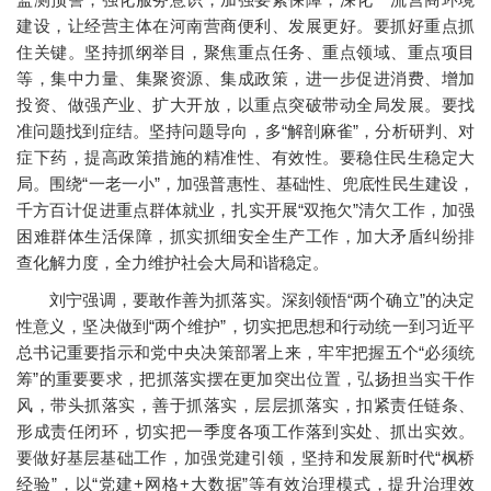
建设，让经营主体在河南营商便利、发展更好。要抓好重点抓
住关键。坚持抓纲举目，聚焦重点任务、重点领域、重点项目
等，集中力量、集聚资源、集成政策，进一步促进消费、增加
投资、做强产业、扩大开放，以重点突破带动全局发展。要找
准问题找到症结。坚持问题导向，多“解剖麻雀”，分析研判、对
症下药，提高政策措施的精准性、有效性。要稳住民生稳定大
局。围绕“一老一小”，加强普惠性、基础性、兜底性民生建设，
千方百计促进重点群体就业，扎实开展“双拖欠”清欠工作，加强
困难群体生活保障，抓实抓细安全生产工作，加大矛盾纠纷排
查化解力度，全力维护社会大局和谐稳定。
刘宁强调，要敢作善为抓落实。深刻领悟“两个确立”的决定
性意义，坚决做到“两个维护”，切实把思想和行动统一到习近平
总书记重要指示和党中央决策部署上来，牢牢把握五个“必须统
筹”的重要要求，把抓落实摆在更加突出位置，弘扬担当实干作
风，带头抓落实，善于抓落实，层层抓落实，扣紧责任链条、
形成责任闭环，切实把一季度各项工作落到实处、抓出实效。
要做好基层基础工作，加强党建引领，坚持和发展新时代“枫桥
经验”，以“党建+网格+大数据”等有效治理模式，提升治理效