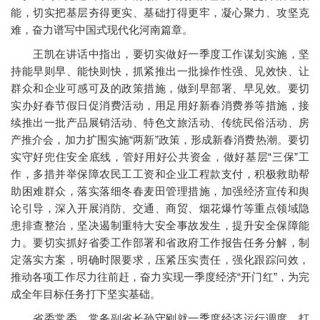
能，切实把基层夯得更实、基础打得更牢，凝心聚力、攻坚克
难，奋力谱写中国式现代化河南篇章。
王凯在讲话中指出，要切实做好一季度工作谋划实施，坚
持能早则早、能快则快，抓紧推出一批操作性强、见效快、让
群众和企业可感可及的政策措施，做到早部署、早见效。要切
实办好春节假日促消费活动，用足用好新春消费券等措施，接
续推出一批产品展销活动、特色文旅活动、传统民俗活动、房
产推介会，加力扩围实施“两新”政策，形成新春消费热潮。要切
实守好兜住安全底线，管好用好公共资金，做好基层“三保”工
作，多措并举保障农民工工资和企业工程款支付，积极救助帮
助困难群众，落实落细冬春麦田管理措施，加强经济宣传和舆
论引导，深入开展消防、交通、商贸、烟花爆竹等重点领域隐
患排查整治，坚决遏制重特大安全事故发生，提升安全保障能
力。要切实抓好省委工作部署和省政府工作报告任务分解，制
定落实方案，明确时限要求，压紧压实责任，强化跟踪问效，
推动各项工作尽力往前赶，奋力实现一季度经济“开门红”，为完
成全年目标任务打下坚实基础。
省委常委、常务副省长孙守刚就一季度经济运行调度、打