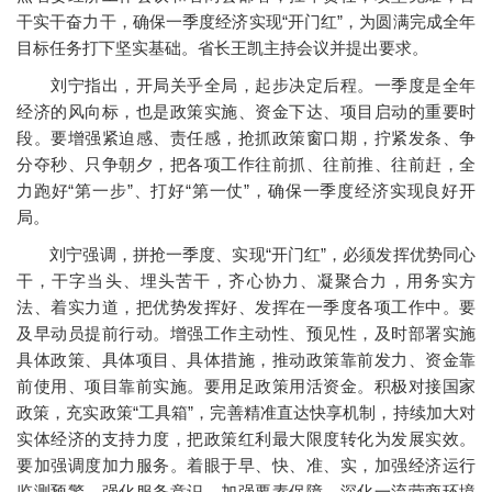
干实干奋力干，确保一季度经济实现“开门红”，为圆满完成全年
目标任务打下坚实基础。省长王凯主持会议并提出要求。
刘宁指出，开局关乎全局，起步决定后程。一季度是全年
经济的风向标，也是政策实施、资金下达、项目启动的重要时
段。要增强紧迫感、责任感，抢抓政策窗口期，拧紧发条、争
分夺秒、只争朝夕，把各项工作往前抓、往前推、往前赶，全
力跑好“第一步”、打好“第一仗”，确保一季度经济实现良好开
局。
刘宁强调，拼抢一季度、实现“开门红”，必须发挥优势同心
干，干字当头、埋头苦干，齐心协力、凝聚合力，用务实方
法、着实力道，把优势发挥好、发挥在一季度各项工作中。要
及早动员提前行动。增强工作主动性、预见性，及时部署实施
具体政策、具体项目、具体措施，推动政策靠前发力、资金靠
前使用、项目靠前实施。要用足政策用活资金。积极对接国家
政策，充实政策“工具箱”，完善精准直达快享机制，持续加大对
实体经济的支持力度，把政策红利最大限度转化为发展实效。
要加强调度加力服务。着眼于早、快、准、实，加强经济运行
监测预警，强化服务意识，加强要素保障，深化一流营商环境