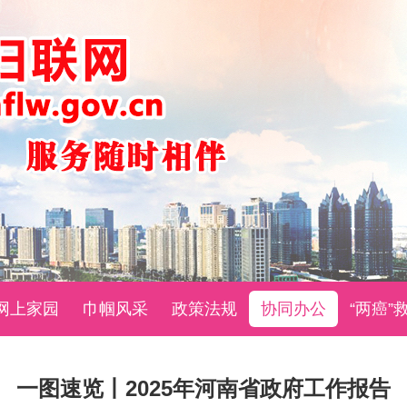
网上家园
巾帼风采
政策法规
协同办公
“两癌”
一图速览丨2025年河南省政府工作报告