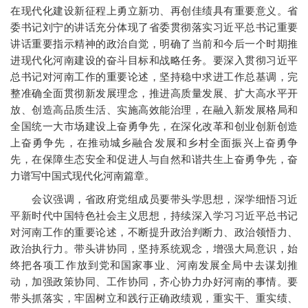
在现代化建设新征程上勇立新功、再创佳绩具有重要意义。省
委书记刘宁的讲话充分体现了省委贯彻落实习近平总书记重要
讲话重要指示精神的政治自觉，明确了当前和今后一个时期推
进现代化河南建设的奋斗目标和战略任务。要深入贯彻习近平
总书记对河南工作的重要论述，坚持稳中求进工作总基调，完
整准确全面贯彻新发展理念，推进高质量发展、扩大高水平开
放、创造高品质生活、实施高效能治理，在融入新发展格局和
全国统一大市场建设上奋勇争先，在深化改革和创业创新创造
上奋勇争先，在推动城乡融合发展和乡村全面振兴上奋勇争
先，在保障生态安全和促进人与自然和谐共生上奋勇争先，奋
力谱写中国式现代化河南篇章。
会议强调，省政府党组成员要带头学思想，深学细悟习近
平新时代中国特色社会主义思想，持续深入学习习近平总书记
对河南工作的重要论述，不断提升政治判断力、政治领悟力、
政治执行力。带头讲协同，坚持系统观念，增强大局意识，始
终把各项工作放到党和国家事业、河南发展全局中去谋划推
动，加强政策协同、工作协同，齐心协力办好河南的事情。要
带头抓落实，牢固树立和践行正确政绩观，重实干、重实绩、