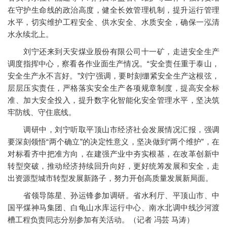
在守护生命线的政治高度，健全长效管理机制，提升运行管理
水平，切实维护工程安全、供水安全、水质安全，确保一泓清
水永续北上。
刘宁还来到天安煤业股份有限公司十一矿，走进安全生产
调度指挥中心，察看各作业面生产情况。“安全责任重于泰山，
安全生产永不言好。”刘宁强调，要时刻绷紧安全生产这根弦，
层层压实责任，严格落实安全生产各项规章制度，提高安全标
准、加大安全投入，提升数字化智能化安全管理水平，坚决筑
牢防线、守住底线。
调研中，刘宁听取平顶山市经济社会发展情况汇报，强调
要深刻领悟“两个确立”的决定性意义，坚决做到“两个维护”，在
对标看齐中把准方向，在建强产业中夯实根基，在改革创新中
转型突破，推动经济持续回升向好，更好统筹发展和安全，走
出资源型城市转型发展新路子，努力开创高质量发展新局面。
省领导陈星、孙运锋参加调研。省水利厅、平顶山市、中
国平煤神马集团、白龟山水库运行中心、南水北调中线沙河渡
槽工程负责同志分别参加有关活动。（记者 冯芸 马涛）