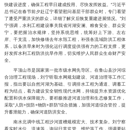
快建设进度，确保工程早日建成投用、尽快发挥效益。“习近平
总书记在春节前夕赴辽宁看望慰问基层干部群众时，专门看望
了遭受严重洪灾的群众，详细了解灾后恢复重建进展情况。”刘
宁强调，水利工程建设事关我省河湖安澜、粮食安全、群众安
宁，要把握治水规律，坚持系统思维，统筹好上下游、左右
岸、干支流，加快修缮去年水毁工程，补强各流域防洪工程体
系，以备洪旱来时为强化运行调度提供强有力的工程支撑，更
好发挥水利工程防洪抗旱作用，切实维护人民群众生命财产安
全。
平顶山市是国家第一批市级水网先导区。在鲁山县沙河综
合治理工程现场，刘宁听取水网规划建设、河道治理等工作汇
报，指出要以自然河湖为基础、引调排水工程为通道、调蓄工
程为结点，着力建设安全韧性现代水网，持续提升水资源优化
配置和供水保障能力。要积极推进河道治理和生态修复工作，
采取“人防+技防+物防+群防”综合措施，加强河道综合管控，提
升蓄泄能力，确保河道防洪安全。
南水北调中线工程沙河渡槽规模宏大、技术复杂。刘宁察
看实时水位、流速等，询问日常监管、维护等工作，强调要站