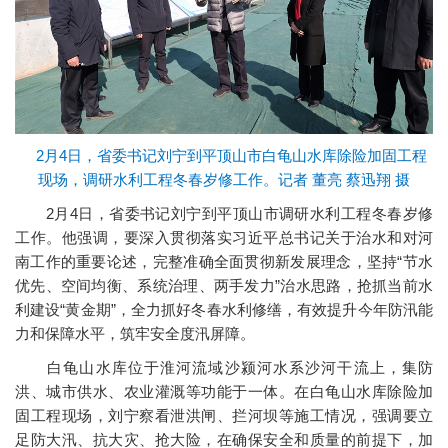
2月4日，省委书记刘宁到平顶山市白龟山水库除险加固工程
现场，调研水利工程冬春岁修工作。记者 董亮 蔡迅翔 摄
2月4日，省委书记刘宁到平顶山市调研水利工程冬春岁修
工作。他强调，要深入贯彻落实习近平总书记关于治水和对河
南工作的重要论述，完整准确全面贯彻新发展理念，坚持“节水
优先、空间均衡、系统治理、两手发力”治水思路，抢抓当前水
利建设“黄金期”，全力抓好冬春水利修缮，有效提升今年防汛能
力和保障水平，筑牢安全度汛屏障。
白龟山水库位于淮河流域沙颍河水系沙河干流上，集防
洪、城市供水、农业灌溉等功能于一体。在白龟山水库除险加
固工程现场，刘宁察看泄洪闸、拦河坝等施工情况，强调要立
足防大汛、抗大灾、抢大险，在确保安全和质量的前提下，加