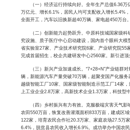
（一）经济运行持续向好。全年生产总值6.36万亿元、
万亿元、增长6.1%，居民人均可支配收入增长5.4%，
全面开工，汽车以旧换新超40万辆、家电超450万
（二）创新能力起势跃升。中原科技城国家级科研平
究设施、质子医疗中心启动建设，国内首个眼科大模型
省实验室27家、产业技术研究院6家、产业研究院55
完成首届招生，校企共建研发中心2560家。新引进顶尖
（三）新兴产业加速成长。“7+28+N”产业链群对规
辆，新能源汽车产量突破70万辆，超聚变国产化服务
越级智能工厂10家、国家级智能制造示范工厂14家，规
上工业企业2.8万家，高新技术企业1.3万家，科技
（四）乡村振兴有力有效。克服极端灾害天气影响，粮
农田550万亩，恢复改善灌溉面积833万亩，建成区
122家，培育农民合作社20.3万家、家庭农场27.
6.4%，脱贫县农民收入增长6.9%。成功举办中国