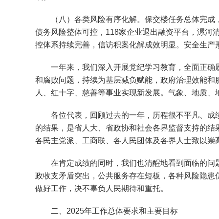
（八）各类风险有序化解。保交楼任务总体完成，保交
债务风险整体可控，118家企业退出融资平台，漯河
控体系持续完善，信访积案化解成效明显。安全生产
一年来，我们深入开展党纪学习教育，全面正确履
和腐败问题，持续为基层减负赋能，政府治理效能和
人、红十字、慈善等事业实现新发展。气象、地质、
各位代表，回顾过去的一年，历程很不平凡、成绩
的结果，是省人大、省政协和社会各界监督支持的结
各民主党派、工商联、各人民团体及各界人士致以崇
在肯定成绩的同时，我们也清醒地看到面临的问题
政收支矛盾突出，公共服务存在短板，各种风险隐患
做好工作，决不辜负人民期待和重托。
二、2025年工作总体要求和主要目标