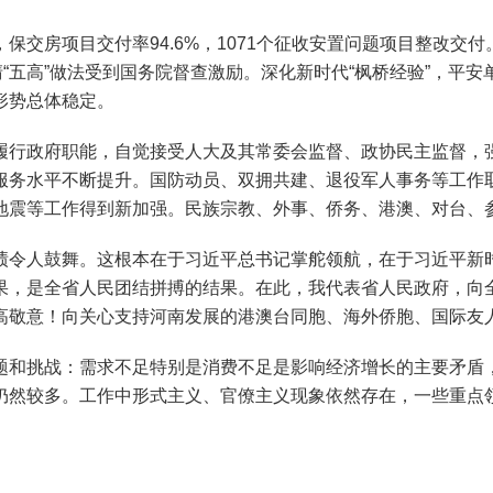
房项目交付率94.6%，1071个征收安置问题项目整改交
清“五高”做法受到国务院督查激励。深化新时代“枫桥经验”，平
形势总体稳定。
行政府职能，自觉接受人大及其常委会监督、政协民主监督，强
服务水平不断提升。国防动员、双拥共建、退役军人事务等工作
地震等工作得到新加强。民族宗教、外事、侨务、港澳、对台、
令人鼓舞。这根本在于习近平总书记掌舵领航，在于习近平新时
果，是全省人民团结拼搏的结果。在此，我代表省人民政府，向
高敬意！向关心支持河南发展的港澳台同胞、海外侨胞、国际友
和挑战：需求不足特别是消费不足是影响经济增长的主要矛盾，
仍然较多。工作中形式主义、官僚主义现象依然存在，一些重点