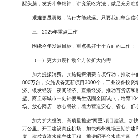
醒头脑，发扬斗争精神，讲究策略方法，做足充分准
艰难更显勇毅，笃行方能致远。只要我们坚定信心
三、2025年重点工作
围绕今年发展目标，重点抓好十个方面的工作：
（一）更大力度推动全方位扩大内需
加力提振消费。实施提振消费专项行动，推动中低收
800万台，实施设备更新项目3000个，工业设备
济、银发经济、夜间经济、直播经济。推动百货店和购
壁、商丘等城市一刻钟便民生活圈全国试点，培育10
场、放心网店、放心餐饮，着力营造安心、省心、舒
加力扩大投资。高质量推进“两重”项目建设。加快
万公里。开工建设商丘机场，加快郑州机场三期扩建
度。建成袁湾水库主体工程，推进昭平台水库扩容、