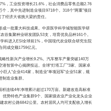
，工业投资增长21.6%，社会消费品零售总额2.76
个，其中先进制造业项目9718个。318个“两重”项目
起了经济大省挑大梁的责任。
形成一批重大科技成果。中原医学科学城智能医学研
农谷集聚种业研发团队53支，培育优良品种161个。
个学科进入ESI全球前1%，中国现代农业联合研究生院
同成交额1759亿元。
略性新兴产业增长9.2%。汽车整车产量突破140万
港智算中心揭牌投运。全球“灯塔工厂”3家、国家卓
巨人”企业414家，制造业“单项冠军”企业51家，规
先进制造业集群。
积连续4年净增累计超过170万亩。新建改造高标准
个、优势特色产业集群9个、国家级农业产业化龙头企业
新改建农村公路6842公里。农村居民人均可支配收入增长