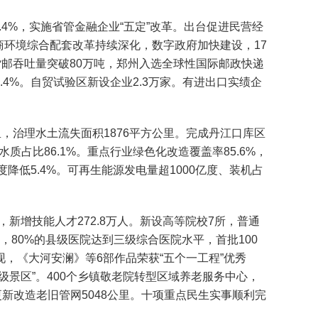
4%，实施省管金融企业“五定”改革。出台促进民营经
营商环境综合配套改革持续深化，数字政府加快建设，17
场货邮吞吐量突破80万吨，郑州入选全球性国际邮政快递
4%。自贸试验区新设企业2.3万家。有进出口实绩企
，治理水土流失面积1876平方公里。完成丹江口库区
占比86.1%。重点行业绿色化改造覆盖率85.6%，
降低5.4%。可再生能源发电量超1000亿度、装机占
新增技能人才272.8万人。新设高等院校7所，普通
，80%的县级医院达到三级综合医院水平，首批100
，《大河安澜》等6部作品荣获“五个一工程”优秀
级景区”。400个乡镇敬老院转型区域养老服务中心，
更新改造老旧管网5048公里。十项重点民生实事顺利完