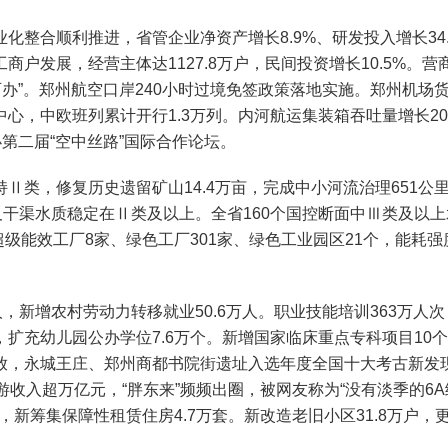
合顺利推进，省管企业净资产增长8.9%、研发投入增长34.
户发展，经营主体达1127.8万户，民间投资增长10.5%。
证可办”。郑州航空口岸240小时过境免签政策落地实施。郑州机
，中欧班列累计开行1.3万列。内河航运集装箱吞吐量增长20.
办第二届“空中丝路”国际合作论坛。
，修复历史遗留矿山14.4万亩，完成中小河流治理651公里
干渠水质稳定在Ⅱ类及以上。全省160个国控断面中Ⅲ类及以上水质
级能效工厂8家、绿色工厂301家、绿色工业园区21个，能耗强度
增农村劳动力转移就业50.6万人。职业技能培训363万人次，
充幼儿园公办学位7.6万个。新增国家临床重点专科项目10个
，永城王庄、郑州商都书院街遗址入选年度全国十大考古新发现
收入超万亿元，“胖东来”频频出圈，被网友称为“没有淡季的6A
，新筹集保障性租赁住房4.7万套。新改造老旧小区31.8万户，