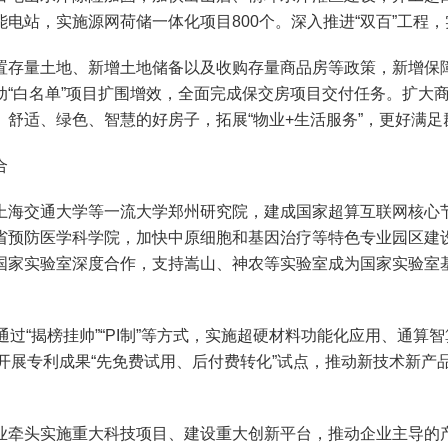
站，实施源网荷储一体化项目800个。深入推进“双百”工程，实
量土地、新增土地储备以及收购存量商品房等政策，新增保障性
“白名单”项目扩围增效，全面完成保交房项目交付任务。扩大商品
舒适、绿色、智慧的好房子，拓展“物业+生活服务”，更好满足
合
海交通大学等一流大学郑州研究院，建成国家超算互联网核心节
省预防医学科学院，加快中原细胞和基因治疗等特色专业园区建
国家实验室深度合作，支持嵩山、神农等实验室成为国家实验室
。
“揭榜挂帅”“PI制”等方式，实施超硬材料功能化应用、通算
开展专利成果“先免费试用、后付费转化”试点，推动新技术新产
牵头实施重大科技项目、建设重大创新平台，推动企业主导的产