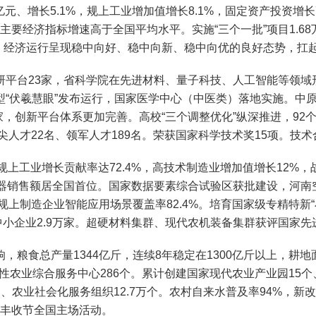
增长5.1%，规上工业增加值增长8.1%，固定资产投资增长7%
主要经济指标增速高于全国平均水平。实施“三个一批”项目1.68万
台。经济运行呈现稳中向好、稳中向新、稳中向优的良好态势，扛
台23家，省科学院在先进材料、量子科技、人工智能等领域
“伏羲慧眼”发布运行，国家医学中心（中医类）落地实施。中原
家，创新平台体系更加完善。高校“三个调整优化”纵深推进，92
人才22名、领军人才189名。荣获国家科学技术奖15项。技术合
上工业增长贡献率达72.4%，高技术制造业增加值增长12%，战
器销售额居全国首位。国家数据要素综合试验区获批建设，河南空
上制造企业智能应用场景覆盖率82.4%。培育国家级专精特新“小
型中小企业2.9万家。超硬材料集群、现代农机装备集群获评国家
食总产量1344亿斤，连续8年稳定在1300亿斤以上，耕地面
域性农业综合服务中心286个。累计创建国家现代农业产业园15
5万家、农业社会化服务组织12.7万个。农村自来水普及率94%，
农民丰收节全国主场活动。