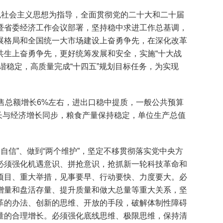
社会主义思想为指导，全面贯彻党的二十大和二十届
暨省委经济工作会议部署，坚持稳中求进工作总基调，
展格局和全国统一大市场建设上奋勇争先，在深化改革
共生上奋勇争先，更好统筹发展和安全，实施“十大战
谐稳定，高质量完成“十四五”规划目标任务，为实现
售总额增长6%左右，进出口稳中提质，一般公共预算
增长与经济增长同步，粮食产量保持稳定，单位生产总值
自信”、做到“两个维护”，坚定不移贯彻落实党中央方
必须强化机遇意识、拼抢意识，抢抓新一轮科技革命和
项目、重大举措，见事要早、行动要快、力度要大。必
增量和盘活存量、提升质量和做大总量等重大关系，坚
革的办法、创新的思维、开放的手段，破解体制性障碍
量的合理增长。必须强化底线思维、极限思维，保持清