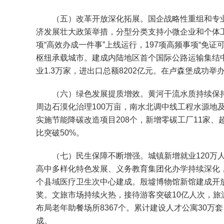
（五）改革开放深化拓展。国企战略性重组和专业化整
济发展壮大政策举措，分型分类支持小微企业和个体工商
项“高效办成一件事”上线运行，197项高频事项“免
枢纽承载城市。建成内陆地区首个国际公路运输集结中心
业1.3万家，进出口总额8202亿元。在卢森堡成功举
（六）绿色发展提质增效。黄河干流水质持续保持Ⅱ类
周边石漠化治理100万亩，南水北调中线工程水源地及
实施节能降碳改造项目208个，新增零碳工厂11家、超
比突破50%。
（七）民生保障不断增强。城镇新增就业120万人，新
高中多样化特色发展、义务教育集团化办学持续深化，扩
个县域医疗卫生次中心建成。殷墟博物馆新馆建成开放
奖。文旅市场持续火热，接待游客突破10亿人次，旅游
布局老年助餐场所8367个。累计建设人才公寓30万套
成。