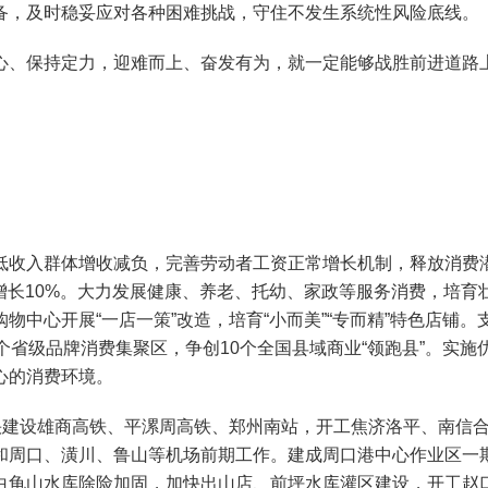
备，及时稳妥应对各种困难挑战，守住不发生系统性风险底线。
、保持定力，迎难而上、奋发有为，就一定能够战胜前进道路上
入群体增收减负，完善劳动者工资正常增长机制，释放消费潜能
投资增长10%。大力发展健康、养老、托幼、家政等服务消费，培
物中心开展“一店一策”改造，培育“小而美”“专而精”特色店铺
个省级品牌消费集聚区，争创10个全国县域商业“领跑县”。实
心的消费环境。
建设雄商高铁、平漯周高铁、郑州南站，开工焦济洛平、南信合
和周口、潢川、鲁山等机场前期工作。建成周口港中心作业区一期
白龟山水库除险加固，加快出山店、前坪水库灌区建设，开工赵