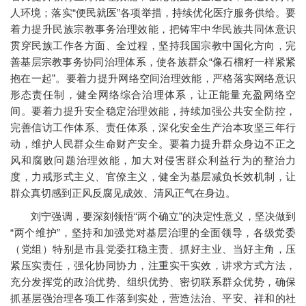
人环境；落实“便民就医”各项举措，持续优化医疗服务供给。要
着力提升民族宗教事务治理效能，把铸牢中华民族共同体意识
贯穿民族工作各方面、全过程，坚持我国宗教中国化方向，完
善基层宗教事务协同治理体系，使各族群众“像石榴籽一样紧紧
抱在一起”。要着力提升网络空间治理效能，严格落实网络意识
形态责任制，健全网络综合治理体系，让正能量充盈网络空
间。要着力提升安全稳定治理效能，持续加强公共安全防控，
完善信访工作体系、责任体系，深化安全生产治本攻坚三年行
动，维护人民群众生命财产安全。要着力提升群众身边不正之
风和腐败问题治理效能，加大对侵害群众利益行为的整治力
度，力戒形式主义、官僚主义，健全为基层减负长效机制，让
群众真切感到正风反腐见成效、清风正气在身边。
刘宁强调，要深刻领悟“两个确立”的决定性意义，坚决做到
“两个维护”，坚持和加强党对基层治理的全面领导，各级党委
（党组）特别是市县党委扛稳主责、抓好主业、当好主角，压
紧压实责任，强化协同协力，注重实干实效，讲求方式方法，
充分发挥党的政治优势、组织优势、密切联系群众优势，确保
抓基层强治理各项工作落到实处，营造法治、平安、祥和的社