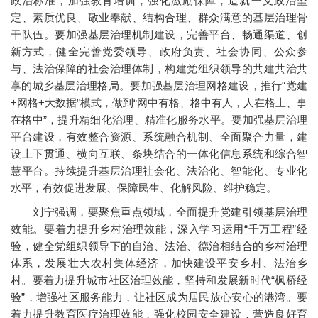
政治标准，加强教育培训，强化激励保障，造就一支政治坚
定、素质优良、敬业奉献、结构合理、群众满意的基层治理骨
干队伍。要加强基层治理机制建设，完善平台、畅通渠道、创
新方式，健全完善党委领导、政府负责、社会协同、公众参
与、法治保障的社会治理体制，构建党组织领导的共建共治共
享的城乡基层治理格局。要加强基层治理网格建设，推行“党建
+网格+大数据”模式，做到“网中有格、格中有人，人在格上、事
在格中”，提升精细化治理、精准化服务水平。要加强基层治理
平台建设，有效整合资源、系统融合机制、全面聚合力量，建
设上下贯通、横向互联、条块结合的一体化信息系统和综合智
慧平台。持续提升基层治理社会化、法治化、智能化、专业化
水平，有效促进发展、保障民生、化解风险、维护稳定。
刘宁强调，要聚焦重点领域，全面提升党建引领基层治理
效能。要着力提升乡村治理效能，深入学习运用“千万工程”经
验，健全党组织领导下的自治、法治、德治相结合的乡村治理
体系，发展壮大农村集体经济，加快建设平安乡村、法治乡
村。要着力提升城市社区治理效能，坚持和发展新时代“枫桥经
验”，增强社区服务能力，让社区成为居民放心安心的港湾。要
着力提升教育医疗治理效能，强化校园安全建设，营造良好育