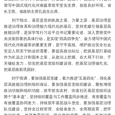
谱写中国式现代化河南篇章筑牢坚实支撑、创造良好环境。省
长王凯、省政协主席孔昌生出席。
刘宁指出，基层是党的执政之基、力量之源，基层治理是
推进治理体系和治理能力现代化的基石。坚持党建引领基层高
效能治理，是深学笃行习近平总书记重要论述、深入贯彻党中
央决策部署的具体行动，是实现“四高四争先”、奋力谱写中国式
现代化河南篇章的重要支撑，是守牢底线、维护政治安全社会
安定人民安宁的迫切需要。要提高政治站位，把抓基层打基础
作为长远之计和固本之策，从政治上把握、在大局下行动、于
关键处发力，切实把基层党组织建设强、把基层治理做扎实、
把基层政权巩固好。
刘宁强调，要加强基层党建，着力推进“五基四化”，强化基
层高效能治理的组织保证。要加强基层党组织建设，聚焦增强
政治功能和组织功能，抓牢抓实农村、街道社区基层党组织这
两个“基本盘”，坚持组织覆盖与工作覆盖同步推进、有形覆盖与
有效覆盖协同发力，持续筑牢基层战斗堡垒。要加强基层治理
队伍建设，坚持全过程管理、全链条发力、全周期选育，把牢