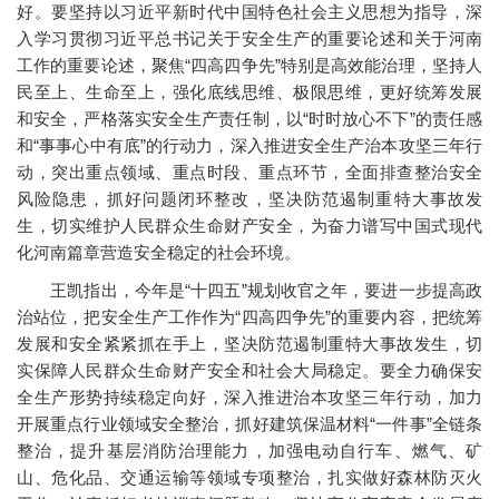
好。要坚持以习近平新时代中国特色社会主义思想为指导，深
入学习贯彻习近平总书记关于安全生产的重要论述和关于河南
工作的重要论述，聚焦“四高四争先”特别是高效能治理，坚持人
民至上、生命至上，强化底线思维、极限思维，更好统筹发展
和安全，严格落实安全生产责任制，以“时时放心不下”的责任感
和“事事心中有底”的行动力，深入推进安全生产治本攻坚三年行
动，突出重点领域、重点时段、重点环节，全面排查整治安全
风险隐患，抓好问题闭环整改，坚决防范遏制重特大事故发
生，切实维护人民群众生命财产安全，为奋力谱写中国式现代
化河南篇章营造安全稳定的社会环境。
王凯指出，今年是“十四五”规划收官之年，要进一步提高政
治站位，把安全生产工作作为“四高四争先”的重要内容，把统筹
发展和安全紧紧抓在手上，坚决防范遏制重特大事故发生，切
实保障人民群众生命财产安全和社会大局稳定。要全力确保安
全生产形势持续稳定向好，深入推进治本攻坚三年行动，加力
开展重点行业领域安全整治，抓好建筑保温材料“一件事”全链条
整治，提升基层消防治理能力，加强电动自行车、燃气、矿
山、危化品、交通运输等领域专项整治，扎实做好森林防灭火