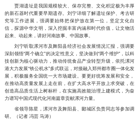
贾湖遗址是我国规模较大、保存完整、文化积淀极为丰厚
的新石器时代重要早期遗存。刘宁详细了解遗址保护、考古研
究等工作进展，强调要始终把保护放在第一位，坚定文化自
信，探源中华文明，深入挖掘丰富内涵和时代价值，让文物活
起来、动起来，讲好河南故事、中国故事。
刘宁听取漯河市及舞阳县经济社会发展情况汇报，强调要
深刻领悟“两个确立”的决定性意义，坚决做到“两个维护”，以科
技创新为核心驱动力，推动传统食品产业转型升级，依托漯河
港大力发展“铁公机水”多式联运，对接融入郑州都市圈一体化发
展，积极服务全国统一大市场建设。要更好统筹发展和安全，
在推动高质量发展上走在前，在扩大高水平开放上求突破，在
创造高品质生活上树标杆，在实施高效能治理上建模式，为奋
力谱写中国式现代化河南篇章贡献漯河力量。
省领导陈星，漯河市及舞阳县、郾城区负责同志等参加调
研。（记者 冯芸 马涛）