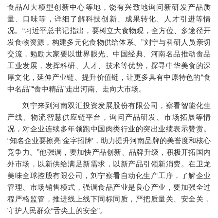
食品AI大模型创新中心等地，饶有兴致地询问新研发产品质
量、口味等，详细了解科技创新、成果转化、人才引进等情
况。“习近平总书记指出，要树立大食物观，全方位、多途径开
发食物资源，构建多元化食物供给体系。”刘宁与科研人员亲切
交流，勉励大家要以世界眼光、中国经典、河南名品推动食品
工业发展，发挥科研、人才、技术等优势，探寻中华美食的深
厚文化，延伸产业链、提升价值链，让更多具有中原特色的“食
中名品”“食中精品”走出河南、走向大市场。
刘宁来到河南双汇投资发展股份有限公司，察看智能化生
产线、物流智慧供应链平台，询问产品研发、市场拓展等情
况，对企业连续多年领跑中国肉类行业的突出业绩表示赞赏。
“知名企业要擦亮‘金字招牌’，助力提升河南品牌的美誉度和核心
竞争力。”他强调，要加快产品创新、品牌升级，积极开拓国内
外市场，以新供给满足新需求，以新产品引领新消费。在卫龙
美味全球控股有限公司，刘宁察看自动化生产工序，了解企业
管理、市场销售模式，强调食品产业是良心产业，要加强全过
程严格监管，推进线上线下同标同质，严把质量关、安全关，
守护人民群众“舌尖上的安全”。