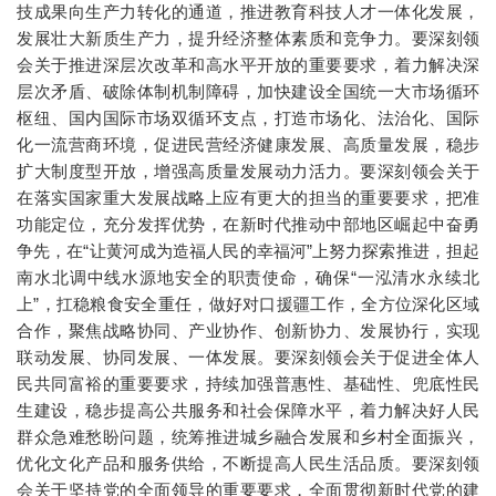
技成果向生产力转化的通道，推进教育科技人才一体化发展，
发展壮大新质生产力，提升经济整体素质和竞争力。要深刻领
会关于推进深层次改革和高水平开放的重要要求，着力解决深
层次矛盾、破除体制机制障碍，加快建设全国统一大市场循环
枢纽、国内国际市场双循环支点，打造市场化、法治化、国际
化一流营商环境，促进民营经济健康发展、高质量发展，稳步
扩大制度型开放，增强高质量发展动力活力。要深刻领会关于
在落实国家重大发展战略上应有更大的担当的重要要求，把准
功能定位，充分发挥优势，在新时代推动中部地区崛起中奋勇
争先，在“让黄河成为造福人民的幸福河”上努力探索推进，担起
南水北调中线水源地安全的职责使命，确保“一泓清水永续北
上”，扛稳粮食安全重任，做好对口援疆工作，全方位深化区域
合作，聚焦战略协同、产业协作、创新协力、发展协行，实现
联动发展、协同发展、一体发展。要深刻领会关于促进全体人
民共同富裕的重要要求，持续加强普惠性、基础性、兜底性民
生建设，稳步提高公共服务和社会保障水平，着力解决好人民
群众急难愁盼问题，统筹推进城乡融合发展和乡村全面振兴，
优化文化产品和服务供给，不断提高人民生活品质。要深刻领
会关于坚持党的全面领导的重要要求，全面贯彻新时代党的建