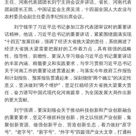
主任、河南代表团团长刘宁主持会议并讲话。省长、河南代表
团副团长王凯，中国证监会主席吴清，十四届全国人大农业与
农村委员会副主任委员李纪恒出席会议。
刘宁领学了习近平总书记参加江苏代表团审议时的重要讲
话精神。他说，习近平总书记的重要讲话，紧紧围绕圆满实现
“十四五”发展目标，强调了经济大省挑大梁的责任，系统阐述了
经济大省挑大梁需要把握好的工作着力点，具有很强的战略
性、指导性、前瞻性。要深入学习领会习近平总书记重要讲话
的丰富内涵、精髓要义和实践要求，与学习贯彻习近平总书记
关于河南工作的重要论述贯通起来，与落实今年政府工作报告
和计划报告、预算报告贯通起来，深刻领悟“两个确立”的决定性
意义，坚决做到“两个维护”，坚定扛稳经济大省挑大梁重大责
任，奋力谱写中国式现代化河南篇章，为全国发展大局作出新
的更大贡献。
刘宁强调，要深刻领会关于推动科技创新和产业创新融合
的重要要求，坚定不移抓科技创新，持之以恒抓产业创新，集
聚创新资源、做强创新平台、营造创新生态，着力做好“原字
号”、“老字号”、“新字号”、“外字号”四篇强产业大文章，打通科