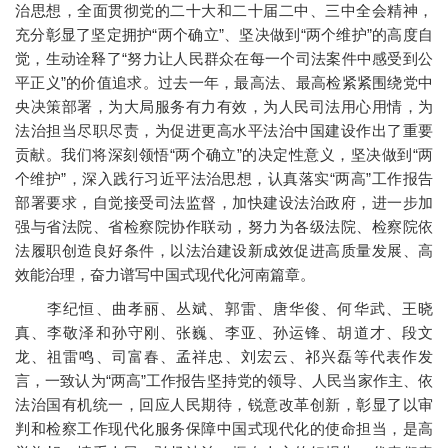
治思想，全面贯彻党的二十大和二十届二中、三中全会精神，
充分彰显了坚定拥护“两个确立”、坚决做到“两个维护”的高度自
觉，生动诠释了“努力让人民群众在每一个司法案件中感受到公
平正义”的价值追求。过去一年，最高法、最高检紧紧围绕党中
央决策部署，为大局服务有力有效，为人民司法用心用情，为
法治担当尽职尽责，为促进更高水平法治中国建设作出了重要
贡献。我们将深刻领悟“两个确立”的决定性意义，坚决做到“两
个维护”，深入践行习近平法治思想，认真落实“两高”工作报告
部署要求，自觉接受司法监督，加快建设法治政府，进一步加
强与省法院、省检察院协作联动，努力为各级法院、检察院依
法履职创造良好条件，以法治建设新成效促进高质量发展、高
效能治理，奋力谱写中国式现代化河南篇章。
李纪恒、曲孝丽、丛斌、郭雷、唐华俊、何华武、王晓
真、李敬泽和孙守刚、张巍、李亚、孙运锋、胡道才、段文
龙、祖雷鸣、司富春、孟祥忠、刘宏云、祁兴磊等代表作发
言，一致认为“两高”工作报告坚持党的领导、人民当家作主、依
法治国有机统一，回应人民期待，锐意改革创新，彰显了以审
判和检察工作现代化服务保障中国式现代化的使命担当，是高