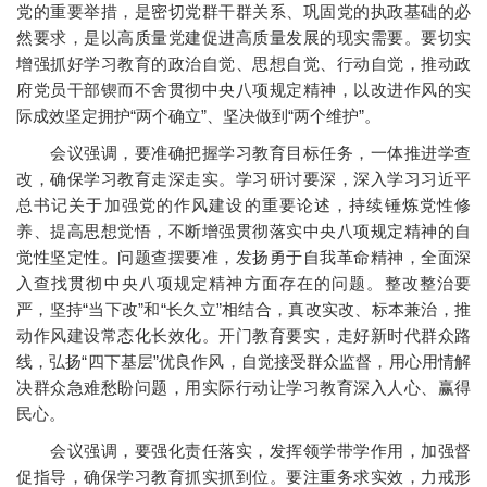
党的重要举措，是密切党群干群关系、巩固党的执政基础的必
然要求，是以高质量党建促进高质量发展的现实需要。要切实
增强抓好学习教育的政治自觉、思想自觉、行动自觉，推动政
府党员干部锲而不舍贯彻中央八项规定精神，以改进作风的实
际成效坚定拥护“两个确立”、坚决做到“两个维护”。
会议强调，要准确把握学习教育目标任务，一体推进学查
改，确保学习教育走深走实。学习研讨要深，深入学习习近平
总书记关于加强党的作风建设的重要论述，持续锤炼党性修
养、提高思想觉悟，不断增强贯彻落实中央八项规定精神的自
觉性坚定性。问题查摆要准，发扬勇于自我革命精神，全面深
入查找贯彻中央八项规定精神方面存在的问题。整改整治要
严，坚持“当下改”和“长久立”相结合，真改实改、标本兼治，推
动作风建设常态化长效化。开门教育要实，走好新时代群众路
线，弘扬“四下基层”优良作风，自觉接受群众监督，用心用情解
决群众急难愁盼问题，用实际行动让学习教育深入人心、赢得
民心。
会议强调，要强化责任落实，发挥领学带学作用，加强督
促指导，确保学习教育抓实抓到位。要注重务求实效，力戒形