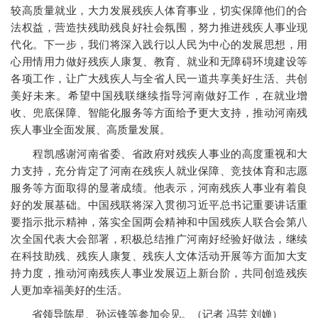
较高质量就业，大力发展残疾人体育事业，切实保障他们的合
法权益，营造扶残助残良好社会氛围，努力推进残疾人事业现
代化。下一步，我们将深入践行以人民为中心的发展思想，用
心用情用力做好残疾人康复、教育、就业和无障碍环境建设等
各项工作，让广大残疾人与全省人民一道共享美好生活、共创
美好未来。希望中国残联继续指导河南做好工作，在就业增
收、兜底保障、智能化服务等方面给予更大支持，推动河南残
疾人事业全面发展、高质量发展。
程凯感谢河南省委、省政府对残疾人事业的高度重视和大
力支持，充分肯定了河南在残疾人就业保障、竞技体育和志愿
服务等方面取得的显著成绩。他表示，河南残疾人事业有着良
好的发展基础。中国残联将深入贯彻习近平总书记重要讲话重
要指示批示精神，落实全国两会精神和中国残疾人联合会第八
次全国代表大会部署，积极总结推广河南好经验好做法，继续
在科技助残、残疾人康复、残疾人文体活动开展等方面加大支
持力度，推动河南残疾人事业发展迈上新台阶，共同创造残疾
人更加幸福美好的生活。
省领导陈星、孙运锋等参加会见。（记者 冯芸 刘婵）