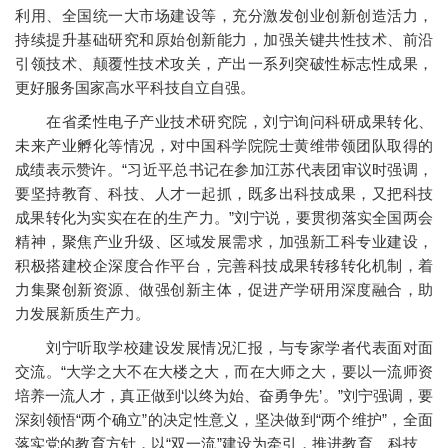
利用、全国统一大市场建设等，充分激发创业创新创造活力，
持续提升基础研究和原始创新能力，加强关键共性技术、前沿
引领技术、颠覆性技术攻关，产出一系列突破性标志性成果，
更好服务国家高水平科技自立自强。
在省柔性电子产业技术研究院，刘宁询问科研成果转化、
未来产业孵化等情况，对中国科学院院士黄维带领团队取得的
成绩表示赞许。“习近平总书记在参加江苏代表团审议时强调，
要坚持教育、科技、人才一起抓，既多出科技成果，又把科技
成果转化为实实在在的生产力。”刘宁说，要贯彻落实全国两会
精神，聚焦产业升级、区域发展需求，加强新工科专业建设，
积极搭建校企深度合作平台，完善科技成果转移转化机制，着
力集聚创新资源、做强创新主体，促进产学研用深度融合，助
力发展新质生产力。
刘宁听取学校建设发展情况汇报，与专家学者代表面对面
交流。“大学之大不在大楼之大，而在大师之大，要以一流师资
培养一流人才，真正做到‘以终为始、奋勇争先’。”刘宁强调，要
深刻领悟“两个确立”的决定性意义，坚决做到“两个维护”，全面
落实党的教育方针，以“双一流”建设为牵引，推进教育、科技、