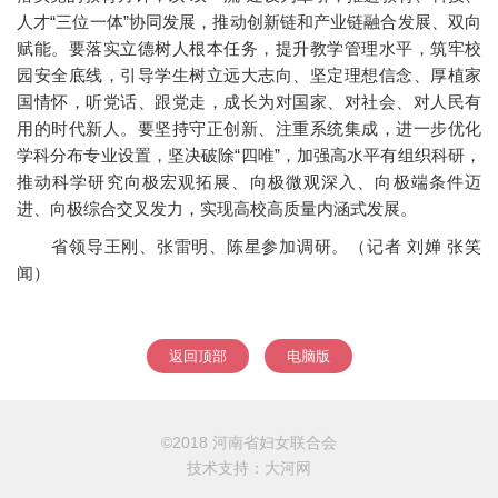
人才“三位一体”协同发展，推动创新链和产业链融合发展、双向
赋能。要落实立德树人根本任务，提升教学管理水平，筑牢校
园安全底线，引导学生树立远大志向、坚定理想信念、厚植家
国情怀，听党话、跟党走，成长为对国家、对社会、对人民有
用的时代新人。要坚持守正创新、注重系统集成，进一步优化
学科分布专业设置，坚决破除“四唯”，加强高水平有组织科研，
推动科学研究向极宏观拓展、向极微观深入、向极端条件迈
进、向极综合交叉发力，实现高校高质量内涵式发展。
省领导王刚、张雷明、陈星参加调研。（记者 刘婵 张笑
闻）
返回顶部
电脑版
©2018 河南省妇女联合会
技术支持：
大河网