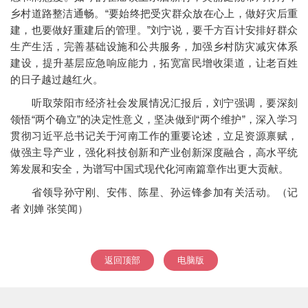
乡村道路整洁通畅。“要始终把受灾群众放在心上，做好灾后重
建，也要做好重建后的管理。”刘宁说，要千方百计安排好群众
生产生活，完善基础设施和公共服务，加强乡村防灾减灾体系
建设，提升基层应急响应能力，拓宽富民增收渠道，让老百姓
的日子越过越红火。
听取荥阳市经济社会发展情况汇报后，刘宁强调，要深刻
领悟“两个确立”的决定性意义，坚决做到“两个维护”，深入学习
贯彻习近平总书记关于河南工作的重要论述，立足资源禀赋，
做强主导产业，强化科技创新和产业创新深度融合，高水平统
筹发展和安全，为谱写中国式现代化河南篇章作出更大贡献。
省领导孙守刚、安伟、陈星、孙运锋参加有关活动。（记
者 刘婵 张笑闻）
返回顶部
电脑版