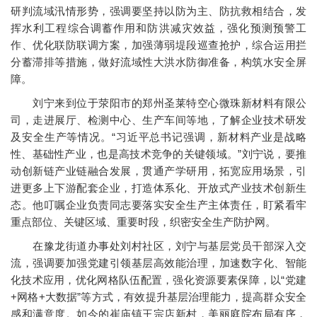
研判流域汛情形势，强调要坚持以防为主、防抗救相结合，发
挥水利工程综合调蓄作用和防洪减灾效益，强化预测预警工
作、优化联防联调方案，加强薄弱堤段巡查抢护，综合运用拦
分蓄滞排等措施，做好流域性大洪水防御准备，构筑水安全屏
障。
刘宁来到位于荥阳市的郑州圣莱特空心微珠新材料有限公
司，走进展厅、检测中心、生产车间等地，了解企业技术研发
及安全生产等情况。“习近平总书记强调，新材料产业是战略
性、基础性产业，也是高技术竞争的关键领域。”刘宁说，要推
动创新链产业链融合发展，贯通产学研用，拓宽应用场景，引
进更多上下游配套企业，打造体系化、开放式产业技术创新生
态。他叮嘱企业负责同志要落实安全生产主体责任，盯紧看牢
重点部位、关键区域、重要时段，织密安全生产防护网。
在豫龙街道办事处刘村社区，刘宁与基层党员干部深入交
流，强调要加强党建引领基层高效能治理，加速数字化、智能
化技术应用，优化网格队伍配置，强化资源要素保障，以“党建
+网格+大数据”等方式，有效提升基层治理能力，提高群众安全
感和满意度。如今的崔庙镇王宗店新村，美丽庭院布局有序，