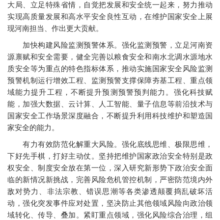
大局、立足特殊省情，自觉把发展和安全统一起来，努力推动
实现高质量发展和高水平安全良性互动，在维护国家安全上展
现河南担当、作出更大贡献。
加快构建风险监测预警体系。强化监测预警，立足河南资
源禀赋和安全需要，健全完善以粮食安全和南水北调水源地水
质安全等为重点的特色指标体系，推动实施国家安全风险监测
预警机制运行增效工程、监测预警支撑保障夯基工程、重点领
域能力提升工程，不断提升预测预警预判能力。强化科技赋
能，加强大数据、云计算、人工智能、量子信息等前沿技术与
国家安全工作场景深度融合，不断提升利用科技维护和塑造国
家安全的能力。
有力有效防范化解重大风险。强化底线思维、极限思维，
下好先手棋，打好主动仗。坚持把维护国家政治安全特别是政
权安全、制度安全放在第一位，深入研究新形势下政治安全面
临的新情况新挑战，完善风险危机管控机制，严密防范境内外
敌对势力、非法宗教、错误思潮等各类渗透颠覆捣乱破坏活
动，强化突发事件应对处置，坚决防止其他领域风险向政治领
域转化、传导、叠加。紧盯重点领域，强化风险综合治理，组