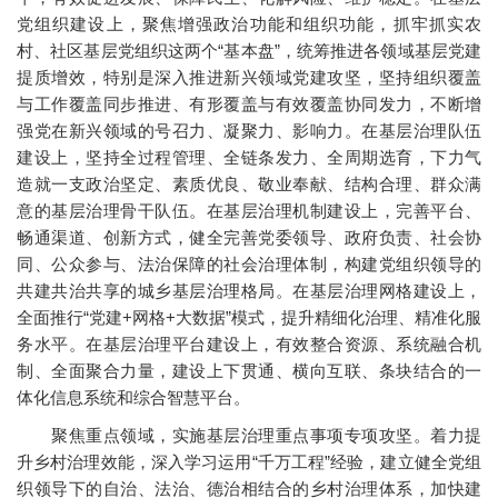
党组织建设上，聚焦增强政治功能和组织功能，抓牢抓实农
村、社区基层党组织这两个“基本盘”，统筹推进各领域基层党建
提质增效，特别是深入推进新兴领域党建攻坚，坚持组织覆盖
与工作覆盖同步推进、有形覆盖与有效覆盖协同发力，不断增
强党在新兴领域的号召力、凝聚力、影响力。在基层治理队伍
建设上，坚持全过程管理、全链条发力、全周期选育，下力气
造就一支政治坚定、素质优良、敬业奉献、结构合理、群众满
意的基层治理骨干队伍。在基层治理机制建设上，完善平台、
畅通渠道、创新方式，健全完善党委领导、政府负责、社会协
同、公众参与、法治保障的社会治理体制，构建党组织领导的
共建共治共享的城乡基层治理格局。在基层治理网格建设上，
全面推行“党建+网格+大数据”模式，提升精细化治理、精准化服
务水平。在基层治理平台建设上，有效整合资源、系统融合机
制、全面聚合力量，建设上下贯通、横向互联、条块结合的一
体化信息系统和综合智慧平台。
聚焦重点领域，实施基层治理重点事项专项攻坚。着力提
升乡村治理效能，深入学习运用“千万工程”经验，建立健全党组
织领导下的自治、法治、德治相结合的乡村治理体系，加快建