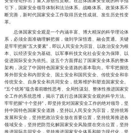
安全理论作出了重大原创性贡献。在总体国家安全观的科学指
引下，国家安全领导体制和法治体系、战略体系、政策体系不
断完善，新时代国家安全工作取得历史性成就、发生历史性变
革。
总体国家安全观是一个内涵丰富、博大精深的科学理论体
系，必须全面准确理解把握，做到学深悟透、融会贯通。关键
是牢牢把握“五大要素”，即以人民安全为宗旨、以政治安全为根
本、以经济安全为基础、以军事科技文化社会安全为保障、以
促进国际安全为依托。这五个方面撑起了国家安全体系的整体
架构，决定了中国特色国家安全道路的基本取向。牢牢把握统
筹外部安全和内部安全、国土安全和国民安全、传统安全和非
传统安全、自身安全和共同安全，统筹维护和塑造国家安全。
“五个统筹”蕴含着前瞻性思考、全局性谋划、整体性推进国家安
全工作的系统思维，揭示了践行总体国家安全观的科学方法。
牢牢把握“十个坚持”，即坚持党对国家安全工作的绝对领导，坚
持中国特色国家安全道路，坚持以人民安全为宗旨，坚持统筹
发展和安全，坚持把政治安全放在首要位置，坚持统筹推进各
领域安全，坚持把防范化解国家安全风险摆在突出位置，坚持
推进国际共同安全，坚持推进国家安全体系和能力现代化，坚