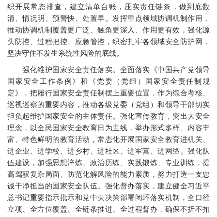
织开展常态排查，建立清单台账，压实责任链条，做到底数
清、情况明、预警快、处置早。发挥重点领域协调机制作用，
推动协调机制覆盖更广泛、触角更深入、作用更有效，强化源
头防控、过程把控、应急管控，织密扎牢各领域安全防护网，
坚决守住不发生系统性风险的底线。
强化维护国家安全责任落实。全面落实《中国共产党领导
国家安全工作条例》和《党委（党组）国家安全责任制规
定》，把履行国家安全责任制摆上重要位置，作为综合考核、
巡视巡察的重要内容，推动各级党委（党组）和领导干部切实
担负起维护国家安全的主体责任。强化宣传教育，突出大安全
理念，以全民国家安全教育日为主线，举办形式多样、内容丰
富、特色鲜明的教育活动，常态化开展国家安全教育进机关、
进企业、进学校、进乡村、进社区、进军营、进网络。强化队
伍建设，加强思想淬炼、政治历练、实践锻炼、专业训练，提
高驾驭复杂局面、防范化解风险的能力素质，努力打造一支忠
诚干净担当的国家安全队伍。强化督办落实，建立健全习近平
总书记重要指示批示和党中央决策部署闭环落实机制，全口径
立项、全方位覆盖、全链条推进、全过程督办，确保不折不扣