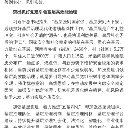
落到实处、见到实效。
突出抓好党建引领基层高效能治理
习近平总书记指出：“基层强则国家强，基层安则天下安，
必须抓好基层治理现代化这项基础性工作。”基层既是产生利益
冲突、引发社会矛盾的“源头”，也是协调利益关系、疏导社会矛
盾的“茬口”。国家安全和社会稳定的根基在基层、重心在基层、
力量也在基层。河南有乡镇（街道）2466个、村（社区）5.2万
个、常住人口近9800万、户籍人口1.15亿，矛盾问题和风险隐
患分布广、触点多、燃点低。与新形势下维护安全稳定的要求
相比，当前我省基层治理还存在不少短板弱项。加强党建引领
基层高效能治理，就是要引导推动基层党组织树牢总体国家安
全观，强化忧患意识、底线思维，在推动发展中考虑安全稳定
因素、加强安全稳定治理，切实把矛盾化解在萌芽、把风险遏
制于未发，努力实现本质安全。
加强基层党建，着力推进“五基四化”。即加强基层党组织、
基层治理队伍、基层治理机制、基层治理网格、基层治理平台
建设，持续提升基层治理社会化、法治化、智能化、专业化水
平，有效促进发展、保障民生、化解风险、维护稳定。在基层