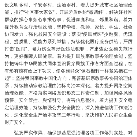
设文明乡村、平安乡村、法治乡村。着力提升城市社区治理效
能，推行“社区事大家议”，开展矛盾纠纷“微调解”，解决好社区
群众的操心事烦心事揪心事，促进家庭和睦、邻里和谐。着力
提升教育医疗治理效能，坚持学校、教师、家长、学生、社会
协同发力，强化校园安全建设；落实“便民就医”少跑腿、优流
程、提质量、强能力系列举措，持续优化医疗服务供给，严厉
打击“医闹”、暴力伤医等涉医违法犯罪，严肃查处医德失范行
为，更好保障人民健康。着力提升民族宗教事务治理效能，坚
持把铸牢中华民族共同体意识贯穿民族工作各方面全过程，在
有形有感有效上下功夫，使各族群众“像石榴籽一样紧紧抱在一
起”；坚持我国宗教中国化方向，完善基层宗教事务协同治理体
系，持续推动宗教治理由治标向治本深化。着力提升网络空间
治理效能，严格落实网络意识形态工作责任制，加强网络风险
预警、安全管控、舆情引导、有害信息整治。着力提升安全稳
定治理效能，持续加强公共安全防控，深入推进信访工作法治
化，深化安全生产治本攻坚三年行动，坚决维护人民群众生命
财产安全。
弘扬严实作风，确保抓基层强治理各项工作落到实处。对