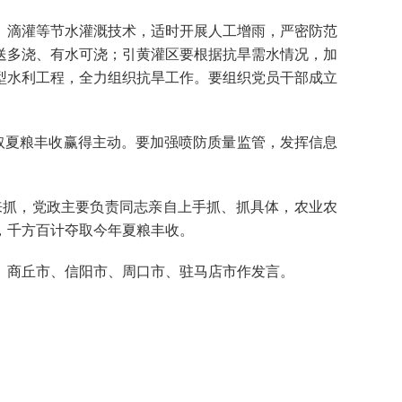
滴灌等节水灌溉技术，适时开展人工增雨，严密防范
送多浇、有水可浇；引黄灌区要根据抗旱需水情况，加
型水利工程，全力组织抗旱工作。要组织党员干部成立
取夏粮丰收赢得主动。要加强喷防质量监管，发挥信息
抓，党政主要负责同志亲自上手抓、抓具体，农业农
，千方百计夺取今年夏粮丰收。
商丘市、信阳市、周口市、驻马店市作发言。