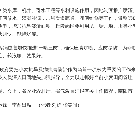
类水库、机井、引水工程等水利设施作用，因地制宜推广喷灌、
开闸放水、灌溉补源，加强渠道疏通、涵闸维修等工作，做到远
通电，增加抗旱浇灌面积；丘陵岗区要利用坑、塘、堰、坝等小
快则快、能浇尽浇。
虫害加快推进“一喷三防”，确保应喷尽喷、应防尽防，为夺
足、药液够、效果好。
府要把小麦抗旱及病虫害防治作为当前一项极为重要的工作来
技人员深入田间地头加强指导，全力以赴抓好当前小麦田间管理
。会上，省农业农村厅、省气象局汇报有关工作情况，南阳市、
、李酌出席。（记者 刘婵 张笑闻）