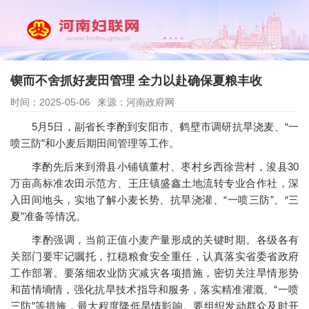
锲而不舍抓好麦田管理 全力以赴确保夏粮丰收
时间：2025-05-06
来源：河南政府网
5月5日，副省长李酌到安阳市、鹤壁市调研抗旱浇麦、“一
喷三防”和小麦后期田间管理等工作。
李酌先后来到滑县小铺镇董村、枣村乡西徐营村，浚县30
万亩高标准农田示范方、王庄镇盛鑫土地流转专业合作社，深
入田间地头，实地了解小麦长势、抗旱浇灌、“一喷三防”、“三
夏”准备等情况。
李酌强调，当前正值小麦产量形成的关键时期。各级各有
关部门要牢记嘱托，扛稳粮食安全重任，认真落实省委省政府
工作部署。要落细农业防灾减灾各项措施，密切关注旱情形势
和苗情墒情，强化抗旱技术指导和服务，落实精准灌溉、“一喷
三防”等措施，最大程度降低旱情影响。要组织发动群众及时开