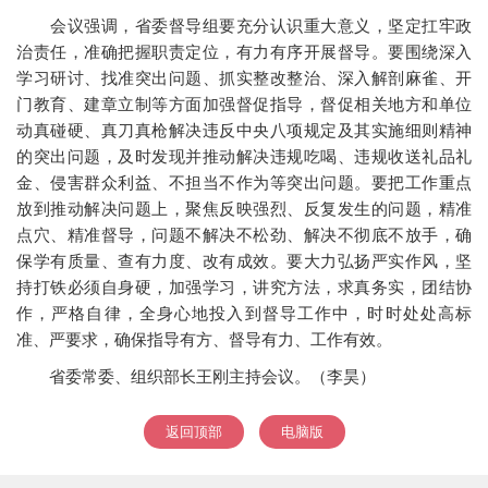
会议强调，省委督导组要充分认识重大意义，坚定扛牢政
治责任，准确把握职责定位，有力有序开展督导。要围绕深入
学习研讨、找准突出问题、抓实整改整治、深入解剖麻雀、开
门教育、建章立制等方面加强督促指导，督促相关地方和单位
动真碰硬、真刀真枪解决违反中央八项规定及其实施细则精神
的突出问题，及时发现并推动解决违规吃喝、违规收送礼品礼
金、侵害群众利益、不担当不作为等突出问题。要把工作重点
放到推动解决问题上，聚焦反映强烈、反复发生的问题，精准
点穴、精准督导，问题不解决不松劲、解决不彻底不放手，确
保学有质量、查有力度、改有成效。要大力弘扬严实作风，坚
持打铁必须自身硬，加强学习，讲究方法，求真务实，团结协
作，严格自律，全身心地投入到督导工作中，时时处处高标
准、严要求，确保指导有方、督导有力、工作有效。
省委常委、组织部长王刚主持会议。（李昊）
返回顶部
电脑版