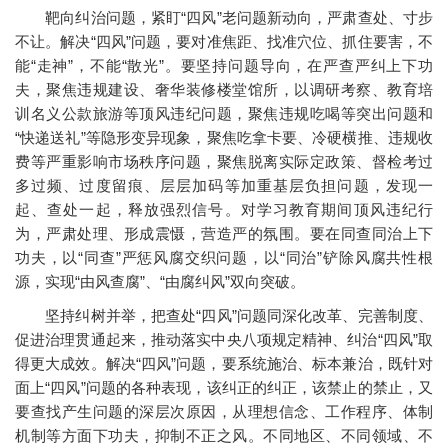
靶向纠治问题，紧盯“四风”老问题新动向，严肃查处、寸步
不让。解决“四风”问题，要对准焦距、找准穴位、抓住要害，不
能“走神”，不能“散光”。要坚持问题导向，在严查严纠上下功
夫，聚焦违规建设、奢华装修楼堂馆所，以调研考察、教育培
训名义公款旅游等顶风违纪问题，聚焦违规吃喝等突出问题和
“快递送礼”等隐形变异现象，聚焦吃拿卡要、冷硬横推、违规收
费等严重影响市场秩序问题，聚焦脱离实际定政策、督检考过
多过频、过度留痕、层层加码等加重基层负担问题，发现一
起、查处一起，释放强烈信号。对学习教育期间顶风违纪行
为，严肃处理、形成震慑，营造严的氛围。要在同查同治上下
功夫，以“同查”严惩风腐交织问题，以“同治”铲除风腐共性根
源，实现“由风查腐”、“由腐纠风”双向突破。
坚持纠树并举，把查处“四风”问题同深化改革、完善制度、
促进治理贯通起来，推动落实中央八项规定精神、纠治“四风”取
得更大成效。解决“四风”问题，要系统施治、标本兼治，既针对
面上“四风”问题的各种表现，该纠正的纠正，该禁止的禁止，又
要查找产生问题的深层次原因，从理想信念、工作程序、体制
机制等方面下功夫，抑制不正之风。不同地区、不同领域、不