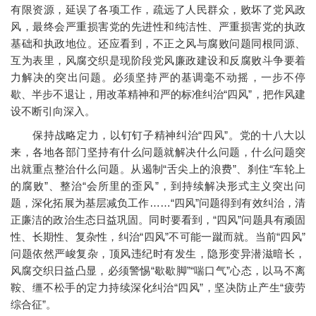
有限资源，延误了各项工作，疏远了人民群众，败坏了党风政
风，最终会严重损害党的先进性和纯洁性、严重损害党的执政
基础和执政地位。还应看到，不正之风与腐败问题同根同源、
互为表里，风腐交织是现阶段党风廉政建设和反腐败斗争要着
力解决的突出问题。必须坚持严的基调毫不动摇，一步不停
歇、半步不退让，用改革精神和严的标准纠治“四风”，把作风建
设不断引向深入。
保持战略定力，以钉钉子精神纠治“四风”。党的十八大以
来，各地各部门坚持有什么问题就解决什么问题，什么问题突
出就重点整治什么问题。从遏制“舌尖上的浪费”、刹住“车轮上
的腐败”、整治“会所里的歪风”，到持续解决形式主义突出问
题，深化拓展为基层减负工作……“四风”问题得到有效纠治，清
正廉洁的政治生态日益巩固。同时要看到，“四风”问题具有顽固
性、长期性、复杂性，纠治“四风”不可能一蹴而就。当前“四风”
问题依然严峻复杂，顶风违纪时有发生，隐形变异潜滋暗长，
风腐交织日益凸显，必须警惕“歇歇脚”“喘口气”心态，以马不离
鞍、缰不松手的定力持续深化纠治“四风”，坚决防止产生“疲劳
综合征”。