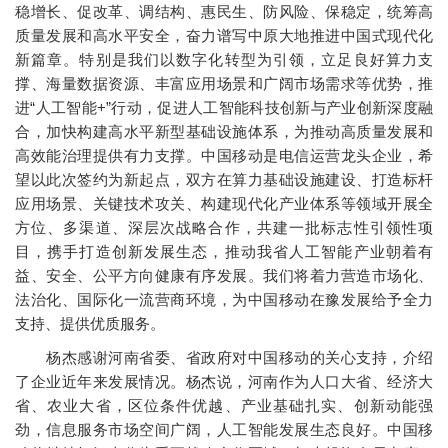
稳增长、促改革、调结构、惠民生、防风险、保稳定，统筹高
质量发展和高水平安全，奋力谱写中原大地推进中国式现代化
新篇章。特别是我们以数字化转型为引领，立足良好算力支
撑、海量数据资源、丰富应用场景和广阔市场需求等优势，推
进“人工智能+”行动，促进人工智能科技创新与产业创新深度融
合，加快构建高水平新型基础设施体系，为推动高质量发展和
高效能治理提供有力支撑。中国移动是电信运营龙头企业，希
望以此次签约为新起点，双方在算力基础设施建设、打造标杆
应用场景、关键技术攻关、构建现代化产业体系等领域开展全
方位、多渠道、深层次战略合作，共建一批标志性引领性项
目，携手打造创新发展生态，推动我省人工智能产业朝着有
益、安全、公平方向健康有序发展。我们将着力营造市场化、
法治化、国际化一流营商环境，为中国移动在豫发展给予全力
支持、提供优质服务。
杨杰感谢河南省委、省政府对中国移动的关心支持，介绍
了企业近年来发展情况。杨杰说，河南作为人口大省、经济大
省、农业大省，区位条件优越、产业基础扎实、创新动能强
劲，信息服务市场空间广阔，人工智能发展生态良好。中国移