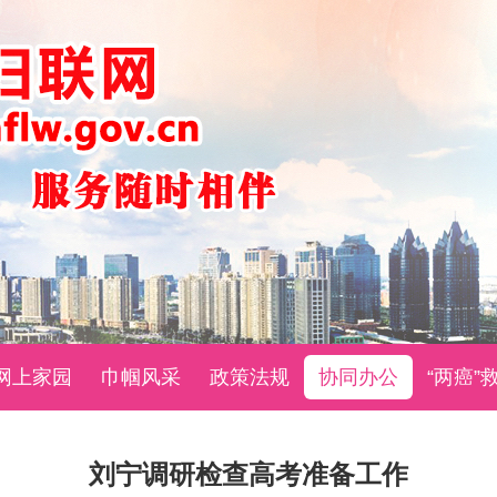
网上家园
巾帼风采
政策法规
协同办公
“两癌”
刘宁调研检查高考准备工作