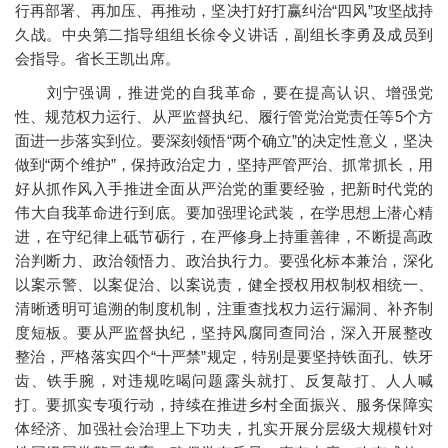
行再部署、再加压、再推动，坚决打好打赢纠治“四风”攻坚战持
久战。中央第二指导组组长徐令义讲话，副组长李勇及成员到
会指导。省长王凯出席。
刘宁强调，推进党的自我革命，要在提高认识、增强党
性、规范权力运行、从严监督执纪、履行管党治党责任等5个方
面进一步落实到位。要深刻领悟“两个确立”的决定性意义，坚决
做到“两个维护”，保持政治定力，坚持严管严治、抓常抓长，用
好从抓作风入手推进全面从严治党的重要经验，把新时代党的
伟大自我革命进行到底。要加强理论武装，在学思想上潜心精
进，在守纪律上砥节砺行，在严修身上持重善律，不断提高政
治判断力、政治领悟力、政治执行力。要强化标本兼治，深化
以案示警、以案促治、以案说责，健全授权用权制权相统一、
清晰透明可追溯的制度机制，注重查找权力运行漏洞、补齐制
度短板。要从严监督执纪，坚持风腐同查同治，深入开展整改
整治，严格落实四个“十严禁”规定，特别是要坚持铁面孔、铁牙
齿、铁手腕，对违规吃喝问题露头就打、反复敲打、人人喊
打。要抓实专项行动，持续在推进乡村全面振兴、服务保障实
体经济、加强社会治理上下功夫，扎实开展分层级大规模针对