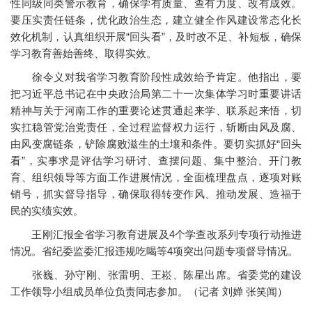
性同级同类警示教育，确保学有质量、查有力度、改有成效。
要压实责任链条，优化政治生态，建立健全作风建设常态化长
效化机制，认真组织开展“回头看”，及时改不足、补短板，确保
学习教育善始善终、取得实效。
徐令义对我省学习教育阶段性成效给予肯定。他指出，要
把习近平总书记在中央政治局第二十一次集体学习时重要讲话
精神与关于河南工作的重要论述贯通起来学、联系起来悟，切
实扛稳管党治党责任，全过程监督权力运行，斩断由风及腐、
由风变腐链条，铲除腐败滋生的土壤和条件。要切实抓好“回头
看”，实事求是评估学习研讨、查摆问题、集中整治、开门教
育、组织领导等方面工作进展情况，全面梳理盘点，逐项对账
销号，抓实督导指导，确保取得转变作风、推动发展、造福于
民的实绩实效。
王刚汇报全省学习教育进展及4个学查改系列专项行动推进
情况。省纪委监委汇报违规吃喝等4项突出问题专项督导情况。
张巍、孙守刚、张雷明、王崧、陈星出席。省委党的建设
工作领导小组成员单位负责同志参加。（记者 刘婵 张笑闻）