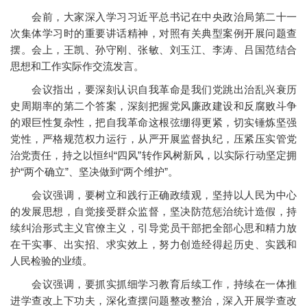
会前，大家深入学习习近平总书记在中央政治局第二十一
次集体学习时的重要讲话精神，对照有关典型案例开展问题查
摆。会上，王凯、孙守刚、张敏、刘玉江、李涛、吕国范结合
思想和工作实际作交流发言。
会议指出，要深刻认识自我革命是我们党跳出治乱兴衰历
史周期率的第二个答案，深刻把握党风廉政建设和反腐败斗争
的艰巨性复杂性，把自我革命这根弦绷得更紧，切实锤炼坚强
党性，严格规范权力运行，从严开展监督执纪，压紧压实管党
治党责任，持之以恒纠“四风”转作风树新风，以实际行动坚定拥
护“两个确立”、坚决做到“两个维护”。
会议强调，要树立和践行正确政绩观，坚持以人民为中心
的发展思想，自觉接受群众监督，坚决防范惩治统计造假，持
续纠治形式主义官僚主义，引导党员干部把全部心思和精力放
在干实事、出实招、求实效上，努力创造经得起历史、实践和
人民检验的业绩。
会议强调，要抓实抓细学习教育后续工作，持续在一体推
进学查改上下功夫，深化查摆问题整改整治，深入开展学查改