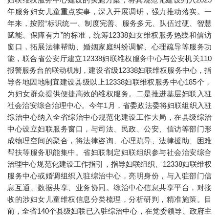
年服务妇女儿童重点实事，深入开展调研，强力推动落实。一
年来，按照“标识统一、制度完善、服务多元、队伍过硬、智慧
赋能、保障有力”的标准，统筹12338妇女维权服务热线和信访
窗口，拓展法律帮助、婚姻家庭纠纷调解、心理疏导等服务功
能，联合省公安厅建立12338妇联维权服务中心与公安机关110
报警服务台的联动机制，建设省级12338妇联维权服务中心，指
导各地因地制宜建设县级以上12338妇联维权服务中心185个，
为妇女群众提供便捷高效的维权服务。二是推进基层妇联入驻
社会治安综合治理中心。今年1月，省委政法委将妇联组织入驻
综治中心纳入全省综治中心规范化建设工作大局，在县级综治
中心设立妇联服务窗口，与司法、民政、公安、信访等部门形
成物理空间的聚合，将法律咨询、心理疏导、法律援助、困难
帮扶等服务职能集中。省妇联制定妇联组织参与社会治安综合
治理中心规范化建设工作指引，指导妇联组织、12338妇联维权
服务中心或婚调组织入驻综治中心，亮明身份，与入驻部门信
息互通、数据共享、业务协同。综治中心信息共享平台，对接
收的涉妇女儿童维权信息分类梳理，分析研判，精准施策。目
前，全省140个县级妇联已入驻综治中心，在党委领导、政府主