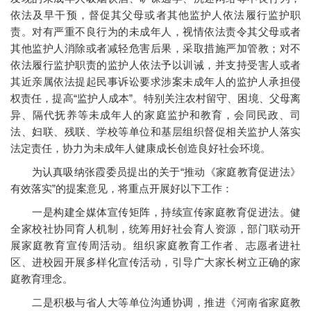
依法及早干预，督促其父母或者其他监护人依法履行监护职
责。对有严重不良行为的未成年人，视情依法责令其父母或者
其他监护人消除或者减轻危害后果，采取措施严加管教；对不
依法履行监护职责的监护人依法予以训诫，并支持受害人或者
其近亲属依法提起民事诉讼要求涉案未成年人的监护人承担侵
权责任，提高“监护人成本”。特别关注农村留守、困境、父母离
异、隔代抚养等未成年人的家庭监护和教育，会同民政、司
法、妇联、残联、学校等单位和基层组织督促相关监护人落实
法定责任，协力为未成年人健康成长创造良好社会环境。
为认真吸纳张霞委员提出的关于“推动《家庭教育促进法》
有效落实”的提案意见，将重点开展好以下工作：
一是构建全媒体宣传矩阵，持续宣传家庭教育促进法。健
全家校社协同育人机制，统筹用好社会育人资源，部门联动开
展家庭教育宣传周活动。组织家庭教育工作者、志愿者进社
区、进校园开展多样化宣传活动，引导广大家长树立正确的家
庭教育理念。
二是积极与省人大等单位沟通协调，推进《河南省家庭教