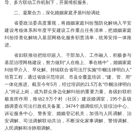
导、多方联动工作机制下，开展维权服务。
二、凝聚合力，深化婚姻家庭矛盾纠纷调处
省委政法委高度重视，将婚姻家庭纠纷预防化解纳入平安
建设考核体系和年度平安建设工作重点任务清单，把婚姻家庭
纠纷排查化解纳入基层网格化服务职责清单，统筹安排一体推
进。
省妇联推动把组织嵌入、干部加入、工作融入，积极参与
基层治理网格建设，努力做到“人在格上、事在格中”，婚姻家庭
纠纷早介入、早化解。持续联合省司法厅实施“巾帼法律明白人”
培育工程，通过省级示范培训、市县全覆盖培训，“建、管、用”
一体化推进。截至今年5月，经过培训的21.5万名“巾帼法律明白
人”持证上岗，成为群众身边化解纠纷的重要力量。各级妇联积
极发挥作用，推动2.9万个村（社区）建设婚调室，195个县级
婚调委在司法行政机关备案，3474个婚调组织入驻综治中心、
诉讼服务中心、警务室、婚姻登记机关，加强与人民调解、治
安调解、司法调解联动共治，不断深化家事调解、警情调解、
人民调解和冷静期调解。