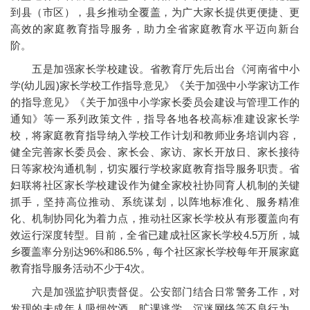
到县（市区），县乡推动全覆盖，为广大家长提供更便捷、更
高效的家庭教育指导服务，助力全省家庭教育水平迈向新台
阶。
五是加强家长学校建设。省教育厅先后出台《河南省中小
学(幼儿园)家长学校工作指导意见》《关于加强中小学家访工作
的指导意见》《关于加强中小学家长委员会建设与管理工作的
通知》等一系列政策文件，指导各地各校高标准建设家长学
校，将家庭教育指导纳入学校工作计划和教师业务培训内容，
健全完善家长委员会、家长会、家访、家长开放日、家长接待
日等家校沟通机制，切实履行学校家庭教育指导服务职责。省
妇联将社区家长学校建设作为健全家校社协同育人机制的关键
抓手，坚持高位推动、系统谋划，以阵地标准化、服务精准
化、机制协同化为着力点，推动社区家长学校从有形覆盖向有
效运行深度转型。目前，全省已建成社区家长学校4.5万所，城
乡覆盖率分别达96%和86.5%，每个社区家长学校每年开展家庭
教育指导服务活动不少于4次。
六是加强监护职责督促。公安部门结合日常警务工作，对
发现的未成年人吸烟饮酒、旷课逃学、沉迷网络等不良行为，