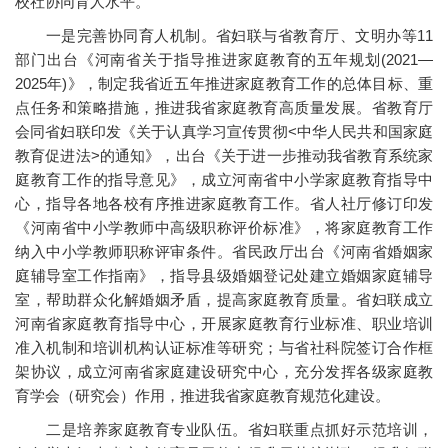
校社协同育人水平。
一是完善协同育人机制。省妇联与省教育厅、文明办等11
部门出台《河南省关于指导推进家庭教育的五年规划(2021—
2025年)》，制定我省近五年推进家庭教育工作的总体目标、重
点任务和策略措施，推进我省家庭教育高质量发展。省教育厅
会同省妇联印发《关于认真学习宣传贯彻<中华人民共和国家庭
教育促进法>的通知》，出台《关于进一步推动我省教育系统家
庭教育工作的指导意见》，成立河南省中小学家庭教育指导中
心，指导各地各校有序推进家庭教育工作。省人社厅修订印发
《河南省中小学教师中高级职称评价标准》，将家庭教育工作
纳入中小学教师职称评审条件。省民政厅出台《河南省婚姻家
庭辅导室工作指南》，指导县级婚姻登记处建立婚姻家庭辅导
室，帮助群众化解婚姻矛盾，提高家庭教育质量。省妇联成立
河南省家庭教育指导中心，开展家庭教育行业标准、职业培训
准入机制和培训机构认证标准等研究；与省社科院签订合作框
架协议，成立河南省家庭建设研究中心，充分发挥各级家庭教
育学会（研究会）作用，推进我省家庭教育规范化建设。
二是培养家庭教育专业队伍。省妇联重点抓好示范培训，