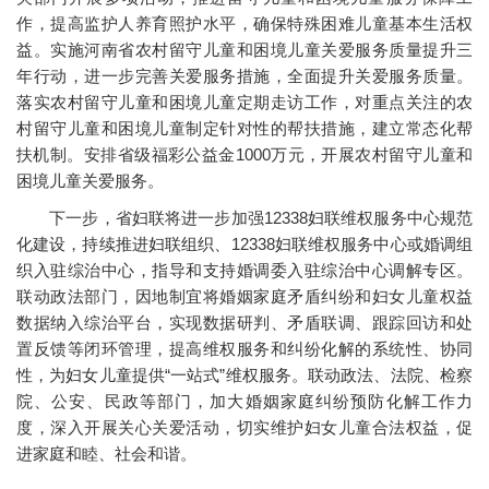
作，提高监护人养育照护水平，确保特殊困难儿童基本生活权
益。实施河南省农村留守儿童和困境儿童关爱服务质量提升三
年行动，进一步完善关爱服务措施，全面提升关爱服务质量。
落实农村留守儿童和困境儿童定期走访工作，对重点关注的农
村留守儿童和困境儿童制定针对性的帮扶措施，建立常态化帮
扶机制。安排省级福彩公益金1000万元，开展农村留守儿童和
困境儿童关爱服务。
下一步，省妇联将进一步加强12338妇联维权服务中心规范
化建设，持续推进妇联组织、12338妇联维权服务中心或婚调组
织入驻综治中心，指导和支持婚调委入驻综治中心调解专区。
联动政法部门，因地制宜将婚姻家庭矛盾纠纷和妇女儿童权益
数据纳入综治平台，实现数据研判、矛盾联调、跟踪回访和处
置反馈等闭环管理，提高维权服务和纠纷化解的系统性、协同
性，为妇女儿童提供“一站式”维权服务。联动政法、法院、检察
院、公安、民政等部门，加大婚姻家庭纠纷预防化解工作力
度，深入开展关心关爱活动，切实维护妇女儿童合法权益，促
进家庭和睦、社会和谐。