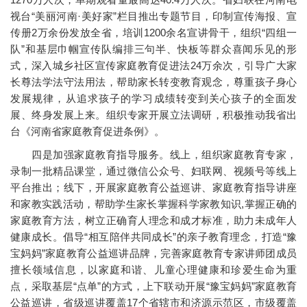
视台“美丽河南·美好家”栏目推出专题节目，印制宣传海报、宣
传册2万余份发放全省，培训1200余名宣讲骨干，组织“四组一
队”和基层巾帼宣传队编排三句半、快板等群众喜闻乐见的形
式，深入城乡社区宣传家庭教育促进法24万余次，引导广大家
长尊法学法守法用法，帮助家长转变教育观念，尊重孩子身心
发展规律，从追求孩子的学习成绩转变到关心孩子的全面发
展、终身发展上来。组织专家开展立法调研，积极推动我省出
台《河南省家庭教育促进条例》。
四是加强家庭教育指导服务。线上，组织家庭教育专家，
录制一批精品课堂，通过微信公众号、妇联网、视频号等线上
平台推出；线下，开展家庭教育公益巡讲、家庭教育指导讲座
和家教实践活动，帮助学生家长掌握科学家教知识,掌握正确的
家庭教育方法，树立正确育人理念和成才标准，助力未成年人
健康成长。倡导“相互陪伴共同成长”的亲子教育理念，打造“豫
宝妈妈”家庭教育公益巡讲品牌，完善家庭教育专家讲师团成员
擅长领域信息，以家庭和谐、儿童心理健康和珍爱生命为重
点，采取基层“点单”的方式，上下联动开展“豫宝妈妈”家庭教育
公益巡讲，省级巡讲覆盖17个省辖市和济源示范区，市级覆盖