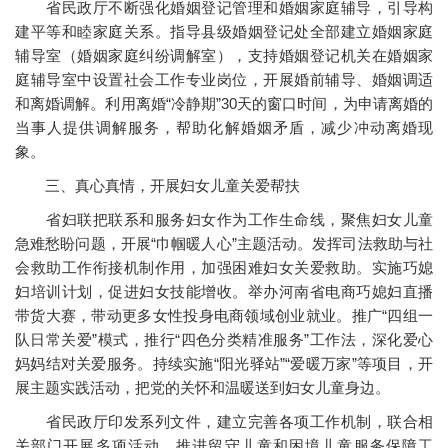
省民政厅不断强化婚姻登记管理和婚姻家庭辅导，引导构
建平等和睦家庭关系。指导县级婚姻登记处全部建立婚姻家庭
辅导室（婚姻家庭纠纷调解室），支持婚姻登记机关在婚姻家
庭辅导室中设置社会工作专业岗位，开展婚前辅导、婚姻调适
和离婚调解。利用离婚“冷静期”30天的窗口时间，为申请离婚的
当事人提供调解服务，帮助化解婚姻矛盾，减少冲动离婚现
象。
三、真心真情，开展妇女儿童关爱帮扶
省妇联把联系和服务妇女作为工作生命线，聚焦妇女儿童
急难愁盼问题，开展“巾帼暖人心”主题活动。发挥司法救助与社
会救助工作衔接机制作用，加强困难妇女关爱救助。实施巧媳
妇培训计划，促进妇女技能增收。举办河南省电商巧媳妇直播
带货大赛，带动更多女性投身电商领域创业就业。推广“四组一
队日常关爱”模式，推行“四色分类精准服务”工作法，深化爱心
妈妈结对关爱服务。持续实施“阳光驿站”“爱暖万家”等项目，开
展主题实践活动，把党的关怀和温暖送到妇女儿童身边。
省民政厅印发系列文件，建立完善各项工作机制，联合相
关部门开展多项活动，推进留守儿童和困境儿童服务保障工