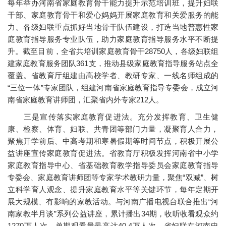
每年举办河南省家庭教育骨干能力提升示范培训班，提升妇联
干部、家庭教育骨干和爱心妈妈开展家庭教育和关爱服务的能
力。各级妇联重点抓好当地骨干队伍建设，打造当地普惠性家
庭教育指导服务专业队伍，助力家庭教育指导服务水平不断提
升。截至目前，全省共培训家庭教育骨干28750人，各级妇联组
建家庭教育服务团队361支，推动县级家庭教育指导服务站点全
覆盖。省教育厅组建由高校学者、教研专家、一线名师组成的
“三位一体”专家团队，组建河南省家庭教育指导专委会，成立河
南省家庭教育讲师团，汇聚省内外专家212人。
三是宣传落实家庭教育促进法。充分发挥教育、卫生健
康、检察、体育、妇联、共青团等部门力量，凝聚育人合力，
聚焦开学前后、中高考期和寒暑假期等时间节点，积极开展公
益讲座宣传家庭教育促进法。省教育厅积极发挥河南省中小学
家庭教育指导中心、省基础教育教学指导委员会家庭教育指导
专委会、家庭教育讲师团等专家学术教研力量，聚焦“双减”、树
立科学育人观念、提升家庭教育水平等关键环节，每年定期开
展大规模、有影响的家教活动。与河南广播电视台联合推出“河
南家教半月谈”系列公益讲座，累计播出34期，收听收看观众约
1270万人次，单期观看量最高达40.4万人次。省妇联在河南电