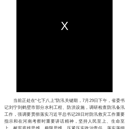
当前正处在“七下八上”防汛关键期，7月29日下午，省委书
记刘宁到鹤壁市部分水利工程、防洪设施，调研检查防汛备汛
工作，强调要贯彻落实习近平总书记28日对防汛救灾工作重要
指示和在河南考察时重要讲话精神，坚持人民至上、生命至
上，树牢底线思维、极限思维，压紧压实政治责任，落实落细