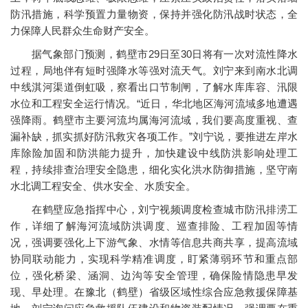
防汛措施，科学预置力量物资，保持并强化防汛战时状态，全
力保障人民群众生命财产安全。
据气象部门预测，鹤壁市29日至30日将有一次对流性降水
过程，局地伴有短时强降水等强对流天气。刘宁来到南水北调
中线淇河渠道倒虹吸，察看出口节制闸，了解水库库容、汛限
水位和工程安全运行情况。“近日，华北地区海河流域多地遭遇
强降雨。鹤壁市主要河流均属海河流域，我们要高度重视、查
漏补缺，抓实抓好防汛救灾各项工作。”刘宁说，要推进左岸水
库除险加固和防洪能力提升，加快建设中线防洪影响处理工
程，持续排查治理安全隐患，细化实化洪水防御措施，坚守南
水北调工程安全、供水安全、水质安全。
在鹤壁应急指挥中心，刘宁视频调度检查城市防汛排涝工
作，详细了解海河流域防洪调度、巡查排险、工程加固等情
况，强调要强化上下游气象、水情等信息共商共享，提高流域
协同联动能力，实现科学精准调度，盯紧薄弱环节和重点部
位，强化桥梁、涵洞、边沟等安全管理，确保险情隐患早发
现、早处理。在豫北（鹤壁）省级区域性综合应急救援保障基