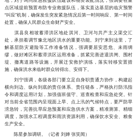
地，刘宁询问应急救援队伍建设和物资装配情况，强调要在重
点区域提前预置布防专业救援队伍，落实直达基层的临灾预警
“叫应”机制，确保发生突发紧急情况后第一时间响应、第一时间
处置，确保人民群众生命财产安全。
淇县良相坡蓄滞洪区地处淇河、卫河与共产主义渠交汇
处，承担着调节豫北地区洪水的重要功能。刘宁来到这里，了
解基层防灾避险等工作准备情况，强调要居安思危、未雨绸
缪，做好滩区和蓄滞洪区运用准备，抓紧完善进退洪闸、围村
堤、撤离道路等设施，开展迁安救护演练，落实转移安置措
施，确保洪水来临时群众转得出、安得下。
刘宁强调，各级各部门要立足自身职责通力协作，构建起
横向到边、纵向到底的责任体系、责任链条，严格执行防汛指
令和调度运用计划，加强值班值守、巡查检查和应急处突。针
对当前全省范围内呈现面上旱、点上汛的气候特点，要严防旱
涝急转，完善抗旱应急预案和应急供水方案，精准测算、精细
调度，加强水工程调度和雨洪资源利用，确保饮水安全、粮食
生产安全。
陈星参加调研。
（记者 刘婵 张笑闻）