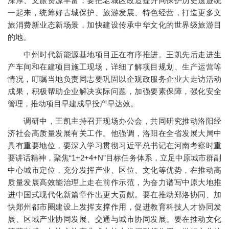
深厚、文旅资源丰富，要把老城区改造提升同保护历史遗迹统
一起来，统筹好古城保护、旅游发展、特色经营，打造更多文
旅消费新业态新场景，加快建设传承中华文化的世界级旅游目
的地。
中州时代新能源基地项目正在有序推进。王凯先后走进生
产车间和在建项目施工现场，详细了解项目规划、生产运营等
情况，叮嘱当地负责同志要巩固以企观政服务企业大走访活动
成果，积极帮助企业解决实际问题，加强要素保障，强化安全
管理，推动项目早建成早投产早达效。
调研中，王凯主持召开现场办公会，共同研究推动洛阳经
济社会高质量发展有关工作。他强调，洛阳在全省发展大局中
具有重要地位，要深入学习贯彻习近平总书记在河南考察时重
要讲话精神，聚焦“1+2+4+N”目标任务体系，立足中原城市群副
中心城市定位，充分发挥产业、区位、文化等优势，在推动高
质量发展高效能治理上走在前作示范，为奋力谱写中原大地推
进中国式现代化新篇章作出更大贡献。要在推动郑洛协同、加
快郑州都市圈建设上发挥支撑作用，促进教育科技人才协同发
展、区域产业协同发展、交通与城市协同发展。要在推动文化