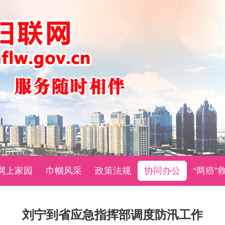
网上家园
巾帼风采
政策法规
协同办公
“两癌”
刘宁到省应急指挥部调度防汛工作