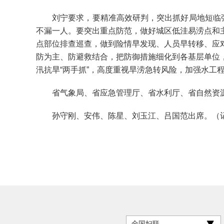
刘宁要求，要精准高效研判，突出抓好局地短临强对
不漏一人。要突出重点防范，做好城区低洼易涝点和
点部位排查巡查，做到险情早发现、人员早转移、应
防为主、防避救结合，把防御措施细化到各基层单位
汛抗旱“两手抓”，高度重视旱涝急转风险，加强水
省气象局、省应急管理厅、省水利厅、省自然资源
孙守刚、安伟、陈星、刘玉江、吕国范出席。（记者
全国妇联