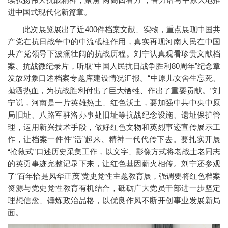
进中国式现代化新篇章。
此次展览展出了近400件档案文献、实物，重点展现中国共
产党在抗日战争中的中流砥柱作用，真实再现河南人民在中国
共产党领导下波澜壮阔的抗战历程。刘宁认真观看珍贵文献档
案、抗战微纪录片，听取“中国人民抗日战争胜利80周年”纪念章
发放对象口述档案专题库建设情况汇报。“中原儿女舍生忘死、
抛洒热血，为抗战胜利付出了巨大牺牲、作出了重要贡献。”刘
宁说，河南是一片英雄热土、红色沃土，要加强中共中央中原
局旧址、八路军驻洛办事处旧址等抗战纪念设施、遗址保护管
理，运用新兴技术手段，做好红色文物和英烈事迹宣传展示工
作，让档案一件件“活”起来、精神一代代传下去。要扎实开展
“抢救式”口述历史采集工作，以文字、影像方式将老战士老同志
的英勇事迹完整记录下来，让红色基因薪火相传。刘宁还参观
了“百年恰是风华正茂”党史党性主题教育展，强调要将红色档案
资源与党史党性教育有机结合，砥砺广大党员干部进一步坚定
理想信念、锤炼政治品格，以优良作风不断开创事业发展新局
面。