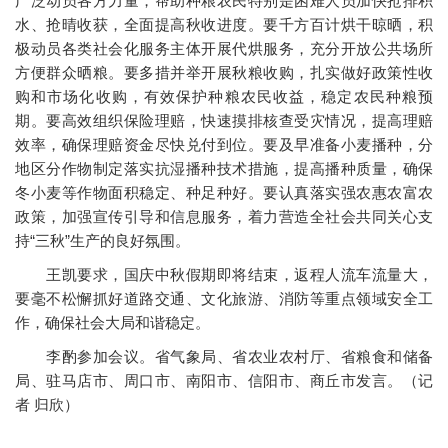
广泛动员各方力量，帮助种粮农民特别是困难人员加快抢排积
水、抢晴收获，全面提高秋收进度。要千方百计烘干晾晒，积
极动员各类社会化服务主体开展代烘服务，充分开放公共场所
方便群众晒粮。要多措并举开展秋粮收购，扎实做好政策性收
购和市场化收购，有效保护种粮农民收益，稳定农民种粮预
期。要高效组织保险理赔，快速摸排核查受灾情况，提高理赔
效率，确保理赔资金尽快兑付到位。要及早准备小麦播种，分
地区分作物制定落实抗湿播种技术措施，提高播种质量，确保
冬小麦等作物面积稳定、种足种好。要认真落实强农惠农富农
政策，加强宣传引导和信息服务，着力营造全社会共同关心支
持“三秋”生产的良好氛围。
王凯要求，国庆中秋假期即将结束，返程人流车流量大，
要毫不松懈抓好道路交通、文化旅游、消防等重点领域安全工
作，确保社会大局和谐稳定。
李酌参加会议。省气象局、省农业农村厅、省粮食和储备
局、驻马店市、周口市、南阳市、信阳市、商丘市发言。（记
者 归欣）