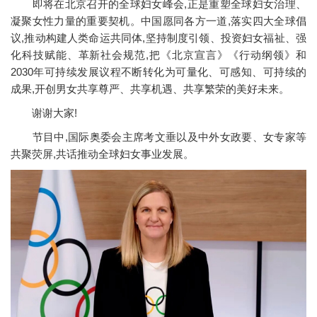
即将在北京召开的全球妇女峰会,正是重塑全球妇女治理、
凝聚女性力量的重要契机。中国愿同各方一道,落实四大全球倡
议,推动构建人类命运共同体,坚持制度引领、投资妇女福祉、强
化科技赋能、革新社会规范,把《北京宣言》《行动纲领》和
2030年可持续发展议程不断转化为可量化、可感知、可持续的
成果,开创男女共享尊严、共享机遇、共享繁荣的美好未来。
谢谢大家!
节目中,国际奥委会主席考文垂以及中外女政要、女专家等
共聚荧屏,共话推动全球妇女事业发展。