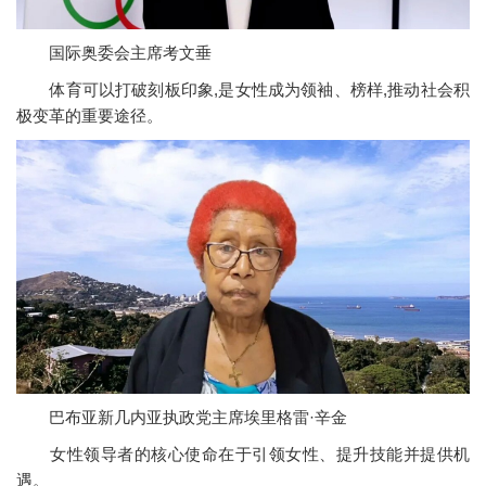
国际奥委会主席考文垂
体育可以打破刻板印象,是女性成为领袖、榜样,推动社会积
极变革的重要途径。
巴布亚新几内亚执政党主席埃里格雷·辛金
女性领导者的核心使命在于引领女性、提升技能并提供机
遇。