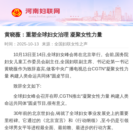
​黄晓薇：重塑全球妇女治理 凝聚女性力量
时间：2025-10-13
来源：全国妇联女性之声
10月13日至14日,全球妇女峰会将在北京举行。会前,国务院
妇女儿童工作委员会副主任,全国妇联副主席、书记处第一书记
黄晓薇作为致辞嘉宾,做客中央广播电视总台CGTN“凝聚女性力
量 构建人类命运共同体”圆桌节目。
致辞全文如下:
全球妇女峰会召开在即,CGTN推出“凝聚女性力量 构建人类
命运共同体”圆桌节目,很有意义。
30年前的北京世妇会,铸就了全球妇女事业发展史上的重要
里程碑。它通过的《北京宣言》和《行动纲领》,至今仍是引领
全球男女平等进程最全面、最前瞻、最进步的行动方案。