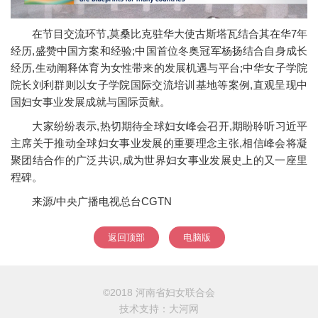
在节目交流环节,莫桑比克驻华大使古斯塔瓦结合其在华7年
经历,盛赞中国方案和经验;中国首位冬奥冠军杨扬结合自身成长
经历,生动阐释体育为女性带来的发展机遇与平台;中华女子学院
院长刘利群则以女子学院国际交流培训基地等案例,直观呈现中
国妇女事业发展成就与国际贡献。
大家纷纷表示,热切期待全球妇女峰会召开,期盼聆听习近平
主席关于推动全球妇女事业发展的重要理念主张,相信峰会将凝
聚团结合作的广泛共识,成为世界妇女事业发展史上的又一座里
程碑。
来源/中央广播电视总台CGTN
返回顶部
电脑版
©2018 河南省妇女联合会
技术支持：
大河网