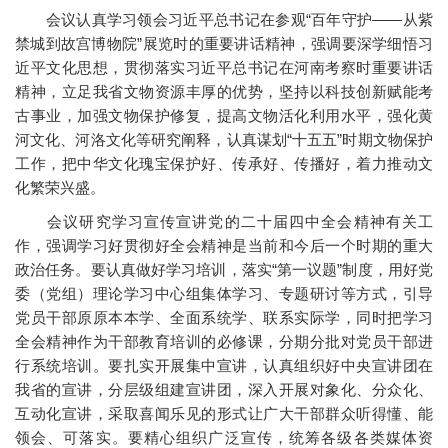
会议认真学习领会习近平总书记在参观“百年守护——从紫
禁城到故宫博物院”展览时的重要讲话精神，强调要深学细悟习
近平文化思想，贯彻落实习近平总书记在河南考察时重要讲话
精神，立足我省文物资源丰厚的优势，坚持以科技创新赋能考
古事业，加强文物保护修复，提高文物活化利用水平，强化黄
河文化、河洛文化等研究阐释，认真谋划“十五五”时期文物保护
工作，把中华文化瑰宝保护好、传承好、传播好，着力推动文
化繁荣兴盛。
会议研究学习宣传宣讲党的二十届四中全会精神有关工
作，强调学习好贯彻好全会精神是当前和今后一个时期的重大
政治任务。要认真做好学习培训，落实“第一议题”制度，用好党
委（党组）理论学习中心组集体学习、专题研讨等方式，引导
党员干部原原本本学、全面系统学、联系实际学，同时把学习
全会精神作为干部教育培训的必修课，分期分批对党员干部进
行系统培训。要扎实开展集中宣讲，认真组织好中央宣讲团在
我省的宣讲，分层级组建宣讲团，深入开展对象化、分众化、
互动化宣讲，采取喜闻乐见的形式让广大干部群众听得懂、能
领会、可落实。要精心组织广泛宣传，统筹各级各类媒体资