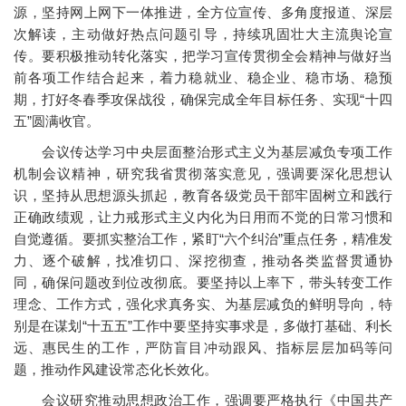
源，坚持网上网下一体推进，全方位宣传、多角度报道、深层
次解读，主动做好热点问题引导，持续巩固壮大主流舆论宣
传。要积极推动转化落实，把学习宣传贯彻全会精神与做好当
前各项工作结合起来，着力稳就业、稳企业、稳市场、稳预
期，打好冬春季攻保战役，确保完成全年目标任务、实现“十四
五”圆满收官。
会议传达学习中央层面整治形式主义为基层减负专项工作
机制会议精神，研究我省贯彻落实意见，强调要深化思想认
识，坚持从思想源头抓起，教育各级党员干部牢固树立和践行
正确政绩观，让力戒形式主义内化为日用而不觉的日常习惯和
自觉遵循。要抓实整治工作，紧盯“六个纠治”重点任务，精准发
力、逐个破解，找准切口、深挖彻查，推动各类监督贯通协
同，确保问题改到位改彻底。要坚持以上率下，带头转变工作
理念、工作方式，强化求真务实、为基层减负的鲜明导向，特
别是在谋划“十五五”工作中要坚持实事求是，多做打基础、利长
远、惠民生的工作，严防盲目冲动跟风、指标层层加码等问
题，推动作风建设常态化长效化。
会议研究推动思想政治工作，强调要严格执行《中国共产