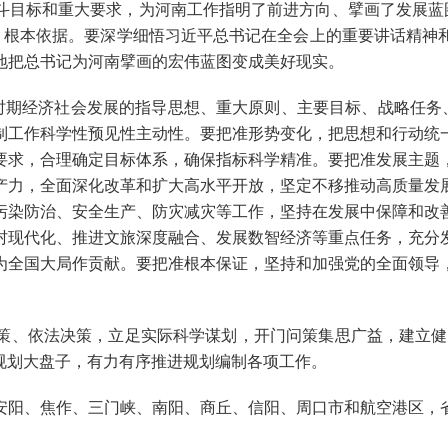
标和重大要求，为河南工作指明了前进方向、擘画了发展蓝图
南、根本依据。要深学细悟习近平总书记在全会上的重要讲话精神
地把总书记为河南擘画的宏伟蓝图变成美好现实。
期经济社会发展的指导思想、重大原则、主要目标、战略任务、
制工作科学性预见性主动性。要把准形势变化，把思想和行动统
要求，合理确定目标体系，确保指标科学精准。要把准发展主题
产力，全面深化改革和扩大高水平开放，坚定不移推动高质量发
污染防治、安全生产、防灾减灾等工作，坚持在发展中保障和改
村现代化、推进文旅深度融合、发展数智经济等重点任务，充分
为全国大局作贡献。要把准根本保证，坚持和加强党的全面领导
、依法决策，立足实际科学谋划，开门问策集思广益，建立健全
”规划大盘子，有力有序推进规划编制各项工作。
阳、焦作、三门峡、南阳、商丘、信阳、周口市和航空港区，省