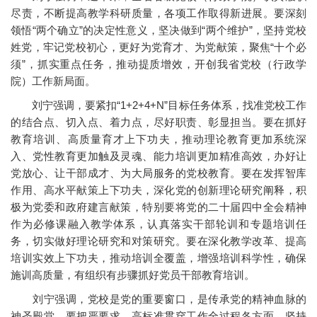
尽责，不断提高教学科研质量，各项工作取得新进展。要深刻
领悟“两个确立”的决定性意义，坚决做到“两个维护”，坚持党校
姓党，牢记党校初心，更好为党育才、为党献策，聚焦“十个必
须”，抓实重点任务，推动提质增效，开创我省党校（行政学
院）工作新局面。
刘宁强调，要紧扣“1+2+4+N”目标任务体系，找准党校工作
的结合点、切入点、着力点，尽好职责、彰显担当。要在抓好
教育培训、高质量育才上下功夫，推动理论教育更加系统深
入、党性教育更加触及灵魂、能力培训更加精准高效，办好让
党放心、让干部成才、为大局服务的党校教育。要在发挥智库
作用、高水平献策上下功夫，深化党的创新理论研究阐释，积
极为党委和政府建言献策，特别要将党的二十届四中全会精神
作为必修课融入教学体系，认真落实干部轮训和专题培训任
务，切实做好理论研究和对策研究。要在深化教学改革、提高
培训实效上下功夫，推动培训全覆盖，增强培训科学性，确保
施训高质量，有组织有步骤抓好党员干部教育培训。
刘宁强调，党校是党的重要窗口，是传承党的精神血脉的
神圣殿堂。要把严要求、高标准贯穿工作全过程各方面，坚持