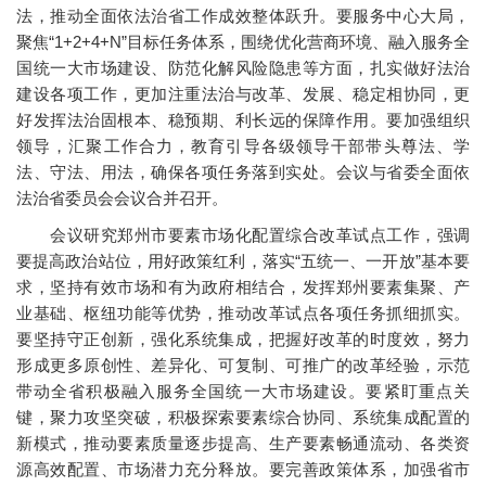
法，推动全面依法治省工作成效整体跃升。要服务中心大局，
聚焦“1+2+4+N”目标任务体系，围绕优化营商环境、融入服务全
国统一大市场建设、防范化解风险隐患等方面，扎实做好法治
建设各项工作，更加注重法治与改革、发展、稳定相协同，更
好发挥法治固根本、稳预期、利长远的保障作用。要加强组织
领导，汇聚工作合力，教育引导各级领导干部带头尊法、学
法、守法、用法，确保各项任务落到实处。会议与省委全面依
法治省委员会会议合并召开。
会议研究郑州市要素市场化配置综合改革试点工作，强调
要提高政治站位，用好政策红利，落实“五统一、一开放”基本要
求，坚持有效市场和有为政府相结合，发挥郑州要素集聚、产
业基础、枢纽功能等优势，推动改革试点各项任务抓细抓实。
要坚持守正创新，强化系统集成，把握好改革的时度效，努力
形成更多原创性、差异化、可复制、可推广的改革经验，示范
带动全省积极融入服务全国统一大市场建设。要紧盯重点关
键，聚力攻坚突破，积极探索要素综合协同、系统集成配置的
新模式，推动要素质量逐步提高、生产要素畅通流动、各类资
源高效配置、市场潜力充分释放。要完善政策体系，加强省市